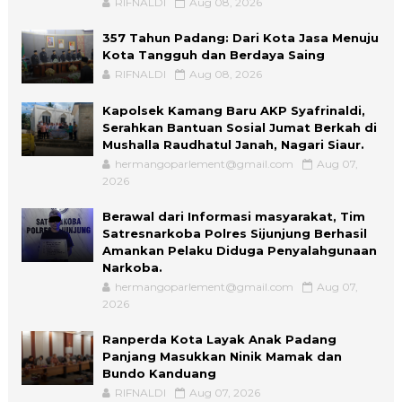
RIFNALDI
Aug 08, 2026
357 Tahun Padang: Dari Kota Jasa Menuju
Kota Tangguh dan Berdaya Saing
RIFNALDI
Aug 08, 2026
Kapolsek Kamang Baru AKP Syafrinaldi,
Serahkan Bantuan Sosial Jumat Berkah di
Mushalla Raudhatul Janah, Nagari Siaur.
hermangoparlement@gmail.com
Aug 07,
2026
Berawal dari Informasi masyarakat, Tim
Satresnarkoba Polres Sijunjung Berhasil
Amankan Pelaku Diduga Penyalahgunaan
Narkoba.
hermangoparlement@gmail.com
Aug 07,
2026
Ranperda Kota Layak Anak Padang
Panjang Masukkan Ninik Mamak dan
Bundo Kanduang
RIFNALDI
Aug 07, 2026