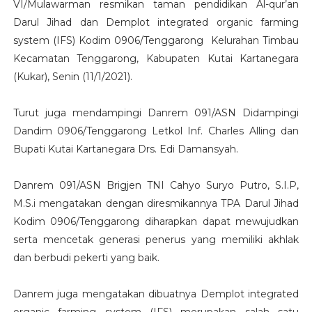
VI/Mulawarman resmikan taman pendidikan Al-qur’an
Darul Jihad dan Demplot integrated organic farming
system (IFS) Kodim 0906/Tenggarong Kelurahan Timbau
Kecamatan Tenggarong, Kabupaten Kutai Kartanegara
(Kukar), Senin (11/1/2021).
Turut juga mendampingi Danrem 091/ASN Didampingi
Dandim 0906/Tenggarong Letkol Inf. Charles Alling dan
Bupati Kutai Kartanegara Drs. Edi Damansyah.
Danrem 091/ASN Brigjen TNI Cahyo Suryo Putro, S.I.P,
M.S.i mengatakan dengan diresmikannya TPA Darul Jihad
Kodim 0906/Tenggarong diharapkan dapat mewujudkan
serta mencetak generasi penerus yang memiliki akhlak
dan berbudi pekerti yang baik.
Danrem juga mengatakan dibuatnya Demplot integrated
organic farming system (IFS) merupakan salah satu