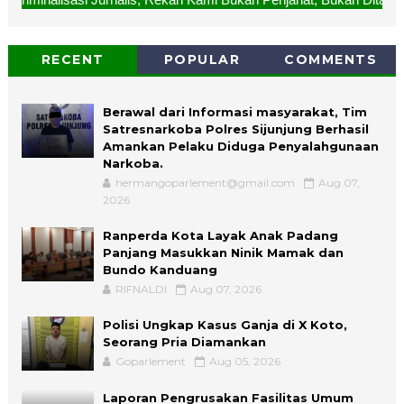
RECENT
POPULAR
COMMENTS
Berawal dari Informasi masyarakat, Tim
Satresnarkoba Polres Sijunjung Berhasil
Amankan Pelaku Diduga Penyalahgunaan
Narkoba.
hermangoparlement@gmail.com
Aug 07,
2026
Ranperda Kota Layak Anak Padang
Panjang Masukkan Ninik Mamak dan
Bundo Kanduang
RIFNALDI
Aug 07, 2026
Polisi Ungkap Kasus Ganja di X Koto,
Seorang Pria Diamankan
Goparlement
Aug 05, 2026
Laporan Pengrusakan Fasilitas Umum