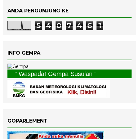
ANDA PENGUNJUNG KE
5
4
0
7
4
6
1
INFO GEMPA
" Waspada! Gempa Susulan "
GOPARLEMENT