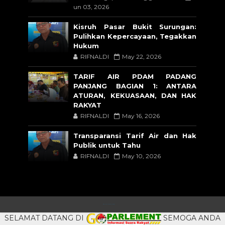
un 03, 2026
Kisruh Pasar Bukit Surungan:
Pulihkan Kepercayaan, Tegakkan
Hukum
RIFNALDI
May 22, 2026
TARIF AIR PDAM PADANG
PANJANG BAGIAN 1: ANTARA
ATURAN, KEKUASAAN, DAN HAK
RAKYAT
RIFNALDI
May 16, 2026
Transparansi Tarif Air dan Hak
Publik untuk Tahu
RIFNALDI
May 10, 2026
CRAFTED WITH
BY
TEMPLATESYARD
| DISTRIBUTED BY
BLOGSPOT
SELAMAT DATANG DI
SEMOGA ANDA