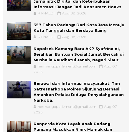
Jurnalistik Digital dan Keterbukaan
Informasi: Jangan Jadi Konsumen Hoaks
RIFNALDI
Aug 08, 2026
357 Tahun Padang: Dari Kota Jasa Menuju
Kota Tangguh dan Berdaya Saing
RIFNALDI
Aug 08, 2026
Kapolsek Kamang Baru AKP Syafrinaldi,
Serahkan Bantuan Sosial Jumat Berkah di
Mushalla Raudhatul Janah, Nagari Siaur.
hermangoparlement@gmail.com
Aug 07,
2026
Berawal dari Informasi masyarakat, Tim
Satresnarkoba Polres Sijunjung Berhasil
Amankan Pelaku Diduga Penyalahgunaan
Narkoba.
hermangoparlement@gmail.com
Aug 07,
2026
Ranperda Kota Layak Anak Padang
Panjang Masukkan Ninik Mamak dan