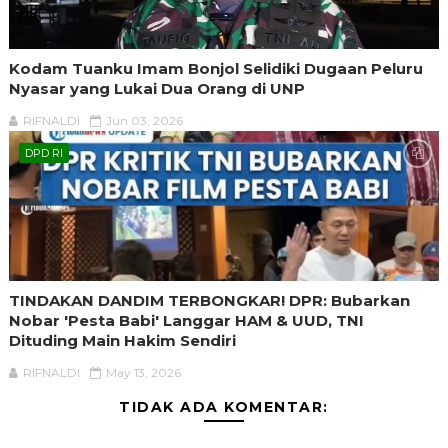
Kodam Tuanku Imam Bonjol Selidiki Dugaan Peluru
Nyasar yang Lukai Dua Orang di UNP
RIFNALDI
Jun 03, 2026
DPD RI
TINDAKAN DANDIM TERBONGKAR! DPR: Bubarkan
Nobar 'Pesta Babi' Langgar HAM & UUD, TNI
Dituding Main Hakim Sendiri
RIFNALDI
May 13, 2026
TIDAK ADA KOMENTAR: