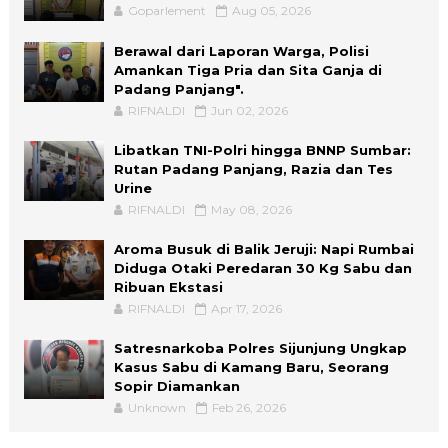
Goparlement
Aug 05, 2026
Berawal dari Laporan Warga, Polisi
Amankan Tiga Pria dan Sita Ganja di
Padang Panjang".
RIFNALDI
Jun 02, 2026
Libatkan TNI-Polri hingga BNNP Sumbar:
Rutan Padang Panjang, Razia dan Tes
Urine
RIFNALDI
May 08, 2026
Aroma Busuk di Balik Jeruji: Napi Rumbai
Diduga Otaki Peredaran 30 Kg Sabu dan
Ribuan Ekstasi
RIFNALDI
Apr 17, 2026
Satresnarkoba Polres Sijunjung Ungkap
Kasus Sabu di Kamang Baru, Seorang
Sopir Diamankan
Unknown
Feb 26, 2026