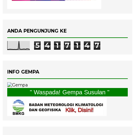
ANDA PENGUNJUNG KE
5
4
1
7
1
4
7
INFO GEMPA
" Waspada! Gempa Susulan "