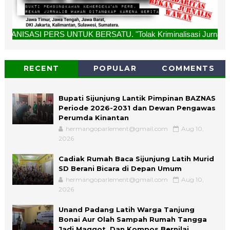
 UNTUK BERSATU. "Tolak Kriminalisasi Jurnalis, Rekan Kami B
RECENT
POPULAR
COMMENTS
Bupati Sijunjung Lantik Pimpinan BAZNAS
Periode 2026-2031 dan Dewan Pengawas
Perumda Kinantan
hermangoparlement@gmail.com
Aug 10,
2026
Cadiak Rumah Baca Sijunjung Latih Murid
SD Berani Bicara di Depan Umum
hermangoparlement@gmail.com
Aug 10,
2026
Unand Padang Latih Warga Tanjung
Bonai Aur Olah Sampah Rumah Tangga
Jadi Maggot, Dan Kompos Bernilai