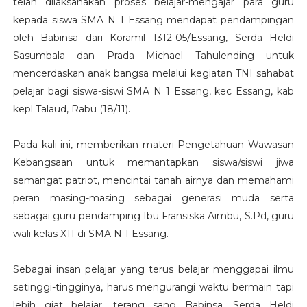
telah dilaksanakan proses belajar-mengajar para guru
kepada siswa SMA N 1 Essang mendapat pendampingan
oleh Babinsa dari Koramil 1312-05/Essang, Serda Heldi
Sasumbala dan Prada Michael Tahulending untuk
mencerdaskan anak bangsa melalui kegiatan TNI sahabat
pelajar bagi siswa-siswi SMA N 1 Essang, kec Essang, kab
kepl Talaud, Rabu (18/11).
Pada kali ini, memberikan materi Pengetahuan Wawasan
Kebangsaan untuk memantapkan siswa/siswi jiwa
semangat patriot, mencintai tanah airnya dan memahami
peran masing-masing sebagai generasi muda serta
sebagai guru pendamping Ibu Fransiska Aimbu, S.Pd, guru
wali kelas X11 di SMA N 1 Essang.
Sebagai insan pelajar yang terus belajar menggapai ilmu
setinggi-tingginya, harus mengurangi waktu bermain tapi
lebih giat belajar, terang sang Babinsa, Serda Heldi