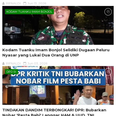
RIFNALDI
Jun 13, 2026
KODAM TUANKU IMAM BONJOL
Kodam Tuanku Imam Bonjol Selidiki Dugaan Peluru
Nyasar yang Lukai Dua Orang di UNP
RIFNALDI
Jun 03, 2026
DPD RI
TINDAKAN DANDIM TERBONGKAR! DPR: Bubarkan
Nobar 'Pesta Babi' Langgar HAM & UUD, TNI