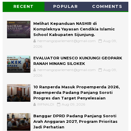
RECENT
POPULAR
COMMENTS
Melihat Kepanduan NASHIR di
Kompleknya Yayasan Cendikia Islamic
School Kabupaten Sijunjung.
hermangoparlement@gmail.com
Aug 09,
2026
EVALUATOR UNESCO KUNJUNGI GEOPARK
RANAH MINANG SILOKEK
hermangoparlement@gmail.com
Aug 09,
2026
10 Ranperda Masuk Propemperda 2026,
Bapemperda Padang Panjang Soroti
Progres dan Target Penyelesaian
RIFNALDI
Aug 09, 2026
Banggar DPRD Padang Panjang Soroti
Arah Anggaran 2027, Program Prioritas
Jadi Perhatian