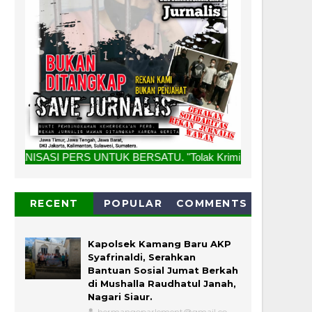
UNTUK BERSATU. "Tolak Kriminalisasi Jurnalis, Rekan Kami Bu
RECENT
POPULAR
COMMENTS
Kapolsek Kamang Baru AKP
Syafrinaldi, Serahkan
Bantuan Sosial Jumat Berkah
di Mushalla Raudhatul Janah,
Nagari Siaur.
hermangoparlement@gmail.co