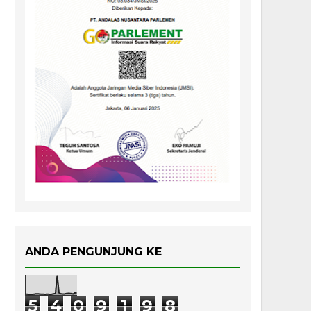
ANDA PENGUNJUNG KE
5
4
0
9
1
9
8