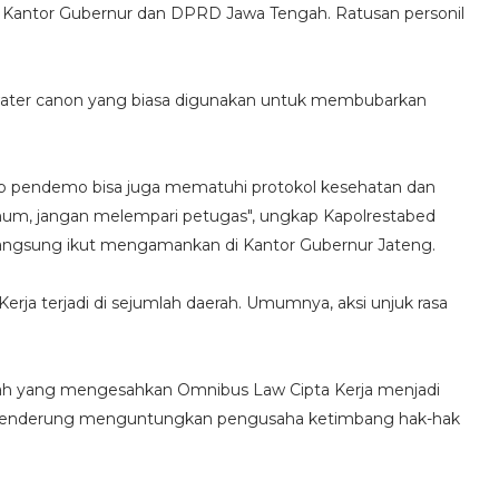
 di Kantor Gubernur dan DPRD Jawa Tengah. Ratusan personil
 water canon yang biasa digunakan untuk membubarkan
ap pendemo bisa juga mematuhi protokol kesehatan dan
 umum, jangan melempari petugas", ungkap Kapolrestabed
langsung ikut mengamankan di Kantor Gubernur Jateng.
ja terjadi di sejumlah daerah. Umumnya, aksi unjuk rasa
h yang mengesahkan Omnibus Law Cipta Kerja menjadi
t cenderung menguntungkan pengusaha ketimbang hak-hak