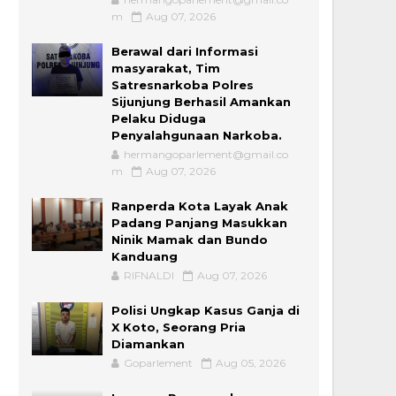
m
Aug 07, 2026
Berawal dari Informasi
masyarakat, Tim
Satresnarkoba Polres
Sijunjung Berhasil Amankan
Pelaku Diduga
Penyalahgunaan Narkoba.
hermangoparlement@gmail.co
m
Aug 07, 2026
Ranperda Kota Layak Anak
Padang Panjang Masukkan
Ninik Mamak dan Bundo
Kanduang
RIFNALDI
Aug 07, 2026
Polisi Ungkap Kasus Ganja di
X Koto, Seorang Pria
Diamankan
Goparlement
Aug 05, 2026