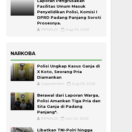
Laporan Pengrusakan
Fasilitas Umum Masuk
Penyelidikan Polisi, Komisi I
DPRD Padang Panjang Soroti
Prosesnya.
RIFNALDI
Aug 05, 2026
NARKOBA
Polisi Ungkap Kasus Ganja di
X Koto, Seorang Pria
Diamankan
Goparlement
Aug 05, 2026
Berawal dari Laporan Warga,
Polisi Amankan Tiga Pria dan
Sita Ganja di Padang
Panjang".
RIFNALDI
Jun 02, 2026
Libatkan TNI-Polri hingga