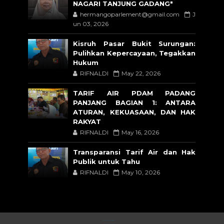
NAGARI TANJUNG GADANG"
hermangoparlement@gmail.com
J
un 03, 2026
Kisruh Pasar Bukit Surungan:
Pulihkan Kepercayaan, Tegakkan
Hukum
RIFNALDI
May 22, 2026
TARIF AIR PDAM PADANG
PANJANG BAGIAN 1: ANTARA
ATURAN, KEKUASAAN, DAN HAK
RAKYAT
RIFNALDI
May 16, 2026
Transparansi Tarif Air dan Hak
Publik untuk Tahu
RIFNALDI
May 10, 2026
CRAFTED WITH
BY
TEMPLATESYARD
| DISTRIBUTED BY
BLOGSPOT