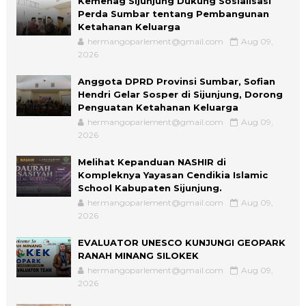
Kemenag Sijunjung Dukung Sosialisasi
Perda Sumbar tentang Pembangunan
Ketahanan Keluarga
hermangoparlement@gmail.com
Aug 09,
2026
Anggota DPRD Provinsi Sumbar, Sofian
Hendri Gelar Sosper di Sijunjung, Dorong
Penguatan Ketahanan Keluarga
hermangoparlement@gmail.com
Aug 09,
2026
Melihat Kepanduan NASHIR di
Kompleknya Yayasan Cendikia Islamic
School Kabupaten Sijunjung.
hermangoparlement@gmail.com
Aug 09,
2026
EVALUATOR UNESCO KUNJUNGI GEOPARK
RANAH MINANG SILOKEK
hermangoparlement@gmail.com
Aug 09,
2026