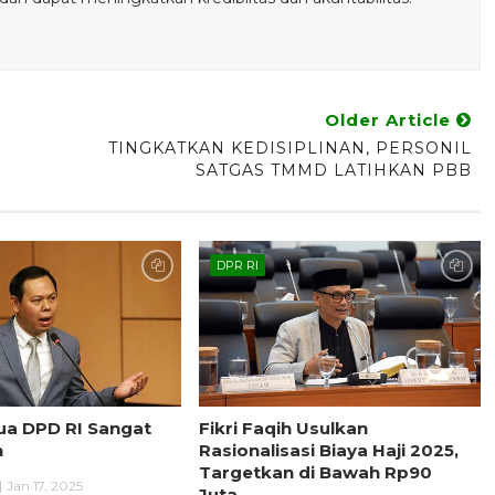
Older Article
TINGKATKAN KEDISIPLINAN, PERSONIL
SATGAS TMMD LATIHKAN PBB
DPR RI
tua DPD RI Sangat
Fikri Faqih Usulkan
n
Rasionalisasi Biaya Haji 2025,
Targetkan di Bawah Rp90
Jan 17, 2025
Juta