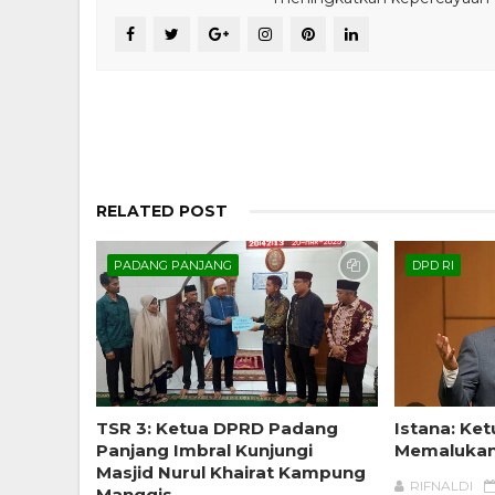
RELATED POST
PADANG PANJANG
DPD RI
TSR 3: Ketua DPRD Padang
Istana: Ke
Panjang Imbral Kunjungi
Memaluka
Masjid Nurul Khairat Kampung
RIFNALDI
Manggis