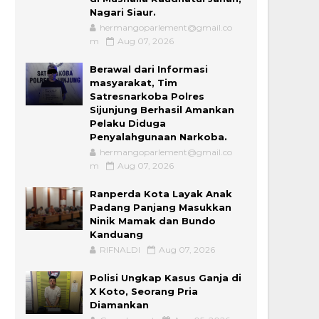
Nagari Siaur.
hermangoparlement@gmail.co
m
Aug 07, 2026
Berawal dari Informasi
masyarakat, Tim
Satresnarkoba Polres
Sijunjung Berhasil Amankan
Pelaku Diduga
Penyalahgunaan Narkoba.
hermangoparlement@gmail.co
m
Aug 07, 2026
Ranperda Kota Layak Anak
Padang Panjang Masukkan
Ninik Mamak dan Bundo
Kanduang
RIFNALDI
Aug 07, 2026
Polisi Ungkap Kasus Ganja di
X Koto, Seorang Pria
Diamankan