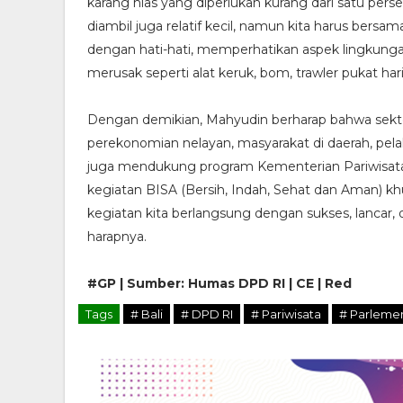
karang hias yang diperlukan kurang dari satu perse
diambil juga relatif kecil, namun kita harus ber
dengan hati-hati, memperhatikan aspek lingkung
merusak seperti alat keruk, bom, trawler pukat ha
Dengan demikian, Mahyudin berharap bahwa sek
perekonomian nelayan, masyarakat di daerah, pelak
juga mendukung program Kementerian Pariwisata
kegiatan BISA (Bersih, Indah, Sehat dan Aman) kh
kegiatan kita berlangsung dengan sukses, lancar,
harapnya.
#GP | Sumber: Humas DPD RI | CE | Red
Tags
# Bali
# DPD RI
# Pariwisata
# Parleme