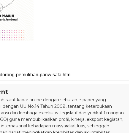
ent
 surat kabar online dengan sebutan e-paper yang
ai dengan UU No.14 Tahun 2008, tentang keterbukaan
stansi dan lembaga excekutiv, legislatif dan yudikatif maupun
) guna mempublikasikan profil, kinerja, ekspost kegiatan,
 internasional kehadapan masyarakat luas, sehinggah
n dapat meningkatkan kredibiltas dan akuntabilitas.