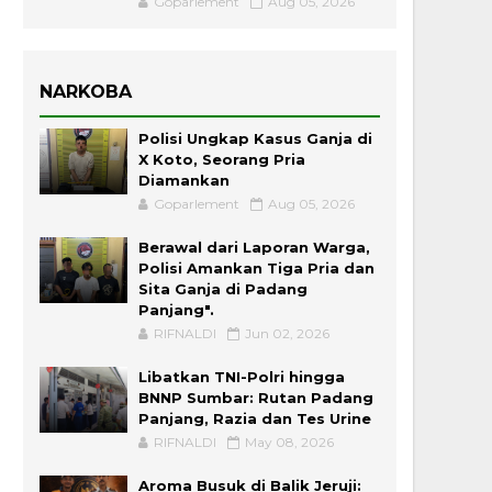
Goparlement
Aug 05, 2026
NARKOBA
Polisi Ungkap Kasus Ganja di
X Koto, Seorang Pria
Diamankan
Goparlement
Aug 05, 2026
Berawal dari Laporan Warga,
Polisi Amankan Tiga Pria dan
Sita Ganja di Padang
Panjang".
RIFNALDI
Jun 02, 2026
Libatkan TNI-Polri hingga
BNNP Sumbar: Rutan Padang
Panjang, Razia dan Tes Urine
RIFNALDI
May 08, 2026
Aroma Busuk di Balik Jeruji: