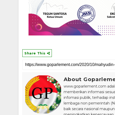
Share This
About Goparlem
www.goparlement.com adalah
memberikan informasi sesu
infomasi publik, terhadap in
lembaga non pemerintah (NGO
baik secara nasional maupun
meningkatkan kepercayaan da