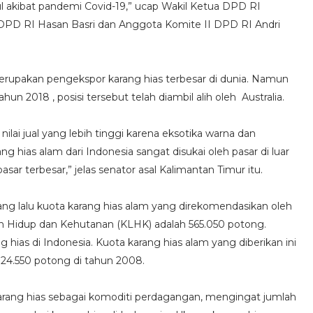
 akibat pandemi Covid-19,” ucap Wakil Ketua DPD RI
 DPD RI Hasan Basri dan Anggota Komite II DPD RI Andri
merupakan pengekspor karang hias terbesar di dunia. Namun
un 2018 , posisi tersebut telah diambil alih oleh Australia.
nilai jual yang lebih tinggi karena eksotika warna dan
 hias alam dari Indonesia sangat disukai oleh pasar di luar
ar terbesar,” jelas senator asal Kalimantan Timur itu.
 lalu kuota karang hias alam yang direkomendasikan oleh
n Hidup dan Kehutanan (KLHK) adalah 565.050 potong.
g hias di Indonesia. Kuota karang hias alam yang diberikan ini
824.550 potong di tahun 2008.
ang hias sebagai komoditi perdagangan, mengingat jumlah