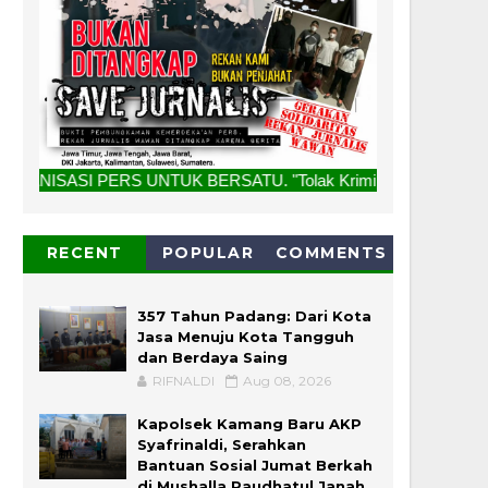
NTUK BERSATU. "Tolak Kriminalisasi Jurnalis, Rekan Kami Bu
RECENT
POPULAR
COMMENTS
357 Tahun Padang: Dari Kota
Jasa Menuju Kota Tangguh
dan Berdaya Saing
RIFNALDI
Aug 08, 2026
Kapolsek Kamang Baru AKP
Syafrinaldi, Serahkan
Bantuan Sosial Jumat Berkah
di Mushalla Raudhatul Janah,