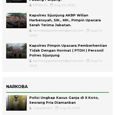
RIFNALDI
Aug 04, 2026
Kapolres Sijunjung AKBP Wilian
Harbensyah, SIK., MH., Pimpin Upacara
Serah Terima Jabatan.
hermangoparlement@gmail.com
Aug 04,
2026
Kapolres Pimpin Upacara Pemberhentian
Tidak Dengan Hormat ( PTDH ) Personil
Polres Sijunjung
hermangoparlement@gmail.com
Aug 04,
2026
NARKOBA
Polisi Ungkap Kasus Ganja di X Koto,
Seorang Pria Diamankan
Goparlement
Aug 05, 2026