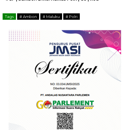
Tags
# Ambon
# Maluku
# Polri