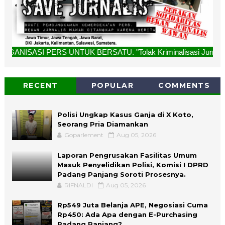
S UNTUK BERSATU. "Tolak Kriminalisasi Jurnalis, Rekan Kami 
RECENT
POPULAR
COMMENTS
Polisi Ungkap Kasus Ganja di X Koto,
Seorang Pria Diamankan
Goparlement
Aug 05, 2026
Laporan Pengrusakan Fasilitas Umum
Masuk Penyelidikan Polisi, Komisi I DPRD
Padang Panjang Soroti Prosesnya.
RIFNALDI
Aug 05, 2026
Rp549 Juta Belanja APE, Negosiasi Cuma
Rp450: Ada Apa dengan E-Purchasing
Padang Panjang?