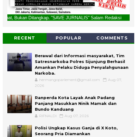
 Ditangkap. "SAVE JURNALIS" Salam Redaksi
RECENT
POPULAR
COMMENTS
Berawal dari Informasi masyarakat, Tim
Satresnarkoba Polres Sijunjung Berhasil
Amankan Pelaku Diduga Penyalahgunaan
Narkoba.
hermangoparlement@gmail.com
Aug 07,
2026
Ranperda Kota Layak Anak Padang
Panjang Masukkan Ninik Mamak dan
Bundo Kanduang
RIFNALDI
Aug 07, 2026
Polisi Ungkap Kasus Ganja di X Koto,
Seorang Pria Diamankan