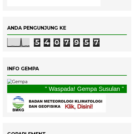
ANDA PENGUNJUNG KE
5
4
0
7
9
5
7
INFO GEMPA
" Waspada! Gempa Susulan "