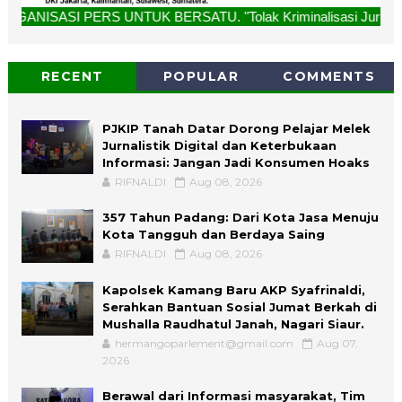
 UNTUK BERSATU. "Tolak Kriminalisasi Jurnalis, Rekan Kami 
RECENT
POPULAR
COMMENTS
PJKIP Tanah Datar Dorong Pelajar Melek
Jurnalistik Digital dan Keterbukaan
Informasi: Jangan Jadi Konsumen Hoaks
RIFNALDI
Aug 08, 2026
357 Tahun Padang: Dari Kota Jasa Menuju
Kota Tangguh dan Berdaya Saing
RIFNALDI
Aug 08, 2026
Kapolsek Kamang Baru AKP Syafrinaldi,
Serahkan Bantuan Sosial Jumat Berkah di
Mushalla Raudhatul Janah, Nagari Siaur.
hermangoparlement@gmail.com
Aug 07,
2026
Berawal dari Informasi masyarakat, Tim