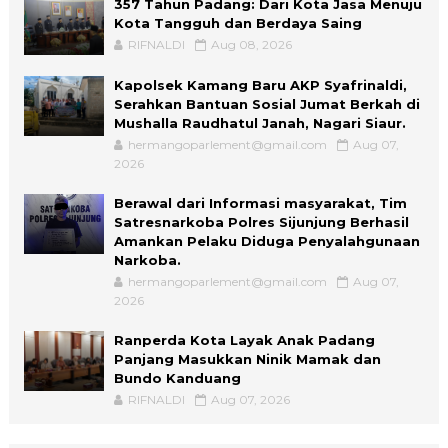
357 Tahun Padang: Dari Kota Jasa Menuju
Kota Tangguh dan Berdaya Saing
RIFNALDI
Aug 08, 2026
Kapolsek Kamang Baru AKP Syafrinaldi,
Serahkan Bantuan Sosial Jumat Berkah di
Mushalla Raudhatul Janah, Nagari Siaur.
hermangoparlement@gmail.com
Aug 07,
2026
Berawal dari Informasi masyarakat, Tim
Satresnarkoba Polres Sijunjung Berhasil
Amankan Pelaku Diduga Penyalahgunaan
Narkoba.
hermangoparlement@gmail.com
Aug 07,
2026
Ranperda Kota Layak Anak Padang
Panjang Masukkan Ninik Mamak dan
Bundo Kanduang
RIFNALDI
Aug 07, 2026