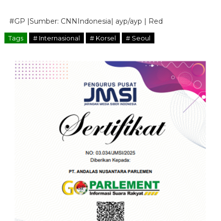
#GP |Sumber: CNNIndonesia| ayp/ayp | Red
Tags
# Internasional
# Korsel
# Seoul