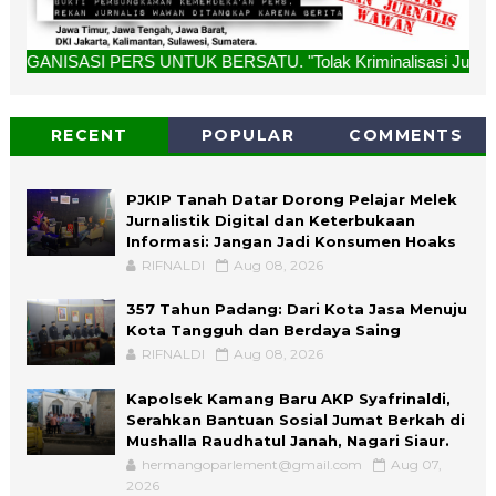
RS UNTUK BERSATU. "Tolak Kriminalisasi Jurnalis, Rekan Kam
RECENT
POPULAR
COMMENTS
PJKIP Tanah Datar Dorong Pelajar Melek
Jurnalistik Digital dan Keterbukaan
Informasi: Jangan Jadi Konsumen Hoaks
RIFNALDI
Aug 08, 2026
357 Tahun Padang: Dari Kota Jasa Menuju
Kota Tangguh dan Berdaya Saing
RIFNALDI
Aug 08, 2026
Kapolsek Kamang Baru AKP Syafrinaldi,
Serahkan Bantuan Sosial Jumat Berkah di
Mushalla Raudhatul Janah, Nagari Siaur.
hermangoparlement@gmail.com
Aug 07,
2026