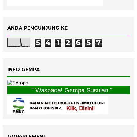
ANDA PENGUNJUNG KE
5
4
1
2
6
5
7
INFO GEMPA
" Waspada! Gempa Susulan "
GOPARLEMENT