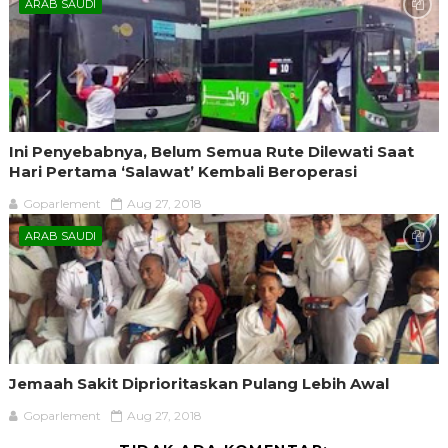
ARAB SAUDI
Ini Penyebabnya, Belum Semua Rute Dilewati Saat
Hari Pertama ‘Salawat’ Kembali Beroperasi
Goparlement
Aug 27, 2018
ARAB SAUDI
Jemaah Sakit Diprioritaskan Pulang Lebih Awal
Goparlement
Aug 27, 2018