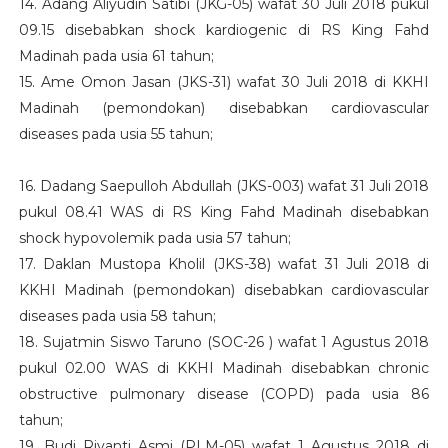
14. Adang Aliyudin Satibi (JKG-05) wafat 30 Juli 2018 pukul
09.15 disebabkan shock kardiogenic di RS King Fahd
Madinah pada usia 61 tahun;
15. Ame Omon Jasan (JKS-31) wafat 30 Juli 2018 di KKHI
Madinah (pemondokan) disebabkan cardiovascular
diseases pada usia 55 tahun;
16. Dadang Saepulloh Abdullah (JKS-003) wafat 31 Juli 2018
pukul 08.41 WAS di RS King Fahd Madinah disebabkan
shock hypovolemik pada usia 57 tahun;
17. Daklan Mustopa Kholil (JKS-38) wafat 31 Juli 2018 di
KKHI Madinah (pemondokan) disebabkan cardiovascular
diseases pada usia 58 tahun;
18. Sujatmin Siswo Taruno (SOC-26 ) wafat 1 Agustus 2018
pukul 02.00 WAS di KKHI Madinah disebabkan chronic
obstructive pulmonary disease (COPD) pada usia 86
tahun;
19. Budi Riyanti Asmi (PLM-05) wafat 1 Agustus 2018 di