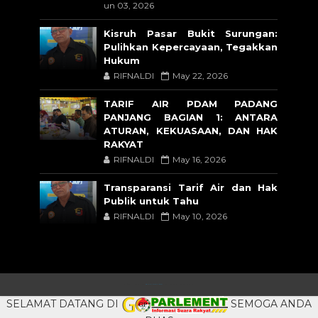
un 03, 2026
Kisruh Pasar Bukit Surungan:
Pulihkan Kepercayaan, Tegakkan
Hukum
RIFNALDI
May 22, 2026
TARIF AIR PDAM PADANG
PANJANG BAGIAN 1: ANTARA
ATURAN, KEKUASAAN, DAN HAK
RAKYAT
RIFNALDI
May 16, 2026
Transparansi Tarif Air dan Hak
Publik untuk Tahu
RIFNALDI
May 10, 2026
CRAFTED WITH
BY
TEMPLATESYARD
| DISTRIBUTED BY
BLOGSPOT
SELAMAT DATANG DI
SEMOGA ANDA