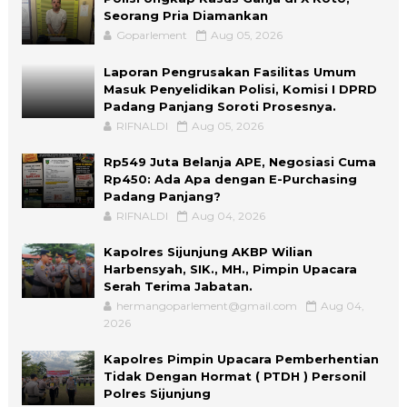
Seorang Pria Diamankan
Goparlement
Aug 05, 2026
Laporan Pengrusakan Fasilitas Umum
Masuk Penyelidikan Polisi, Komisi I DPRD
Padang Panjang Soroti Prosesnya.
RIFNALDI
Aug 05, 2026
Rp549 Juta Belanja APE, Negosiasi Cuma
Rp450: Ada Apa dengan E-Purchasing
Padang Panjang?
RIFNALDI
Aug 04, 2026
Kapolres Sijunjung AKBP Wilian
Harbensyah, SIK., MH., Pimpin Upacara
Serah Terima Jabatan.
hermangoparlement@gmail.com
Aug 04,
2026
Kapolres Pimpin Upacara Pemberhentian
Tidak Dengan Hormat ( PTDH ) Personil
Polres Sijunjung