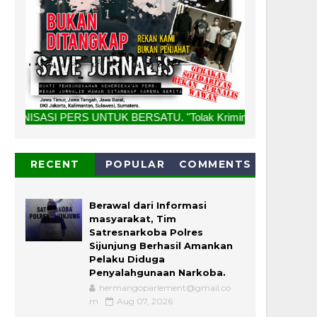
NTUK BERSATU. "Tolak Kriminalisasi Jurnalis, Rekan Kami Bu
RECENT
POPULAR
COMMENTS
Berawal dari Informasi
masyarakat, Tim
Satresnarkoba Polres
Sijunjung Berhasil Amankan
Pelaku Diduga
Penyalahgunaan Narkoba.
hermangoparlement@gmail.co
m
Aug 07, 2026