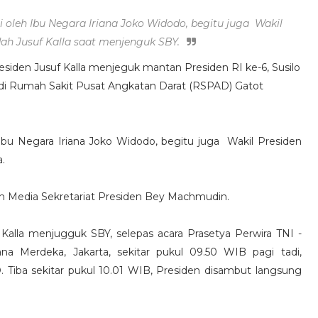
leh Ibu Negara Iriana Joko Widodo, begitu juga Wakil
dah Jusuf Kalla saat menjenguk SBY.
esiden Jusuf Kalla menjeguk mantan Presiden RI ke-6, Susilo
i Rumah Sakit Pusat Angkatan Darat (RSPAD) Gatot
bu Negara Iriana Joko Widodo, begitu juga Wakil Presiden
a.
 dan Media Sekretariat Presiden Bey Machmudin.
Kalla menjugguk SBY, selepas acara Prasetya Perwira TNI -
na Merdeka, Jakarta, sekitar pukul 09.50 WIB pagi tadi,
iba sekitar pukul 10.01 WIB, Presiden disambut langsung