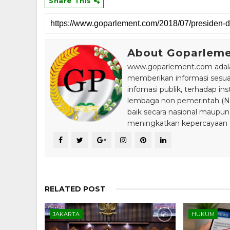
Share This
About Goparlem
www.goparlement.com adalah
memberikan informasi sesu
infomasi publik, terhadap in
lembaga non pemerintah (NGO
baik secara nasional maupun
meningkatkan kepercayaan da
RELATED POST
JAKARTA
HUKUM