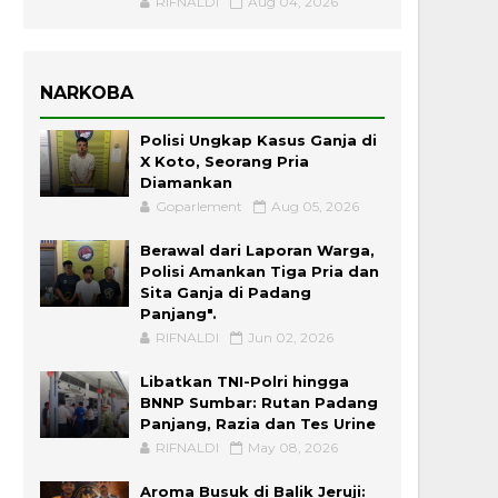
RIFNALDI
Aug 04, 2026
NARKOBA
Polisi Ungkap Kasus Ganja di
X Koto, Seorang Pria
Diamankan
Goparlement
Aug 05, 2026
Berawal dari Laporan Warga,
Polisi Amankan Tiga Pria dan
Sita Ganja di Padang
Panjang".
RIFNALDI
Jun 02, 2026
Libatkan TNI-Polri hingga
BNNP Sumbar: Rutan Padang
Panjang, Razia dan Tes Urine
RIFNALDI
May 08, 2026
Aroma Busuk di Balik Jeruji: