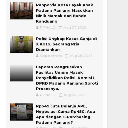
Ranperda Kota Layak Anak
Padang Panjang Masukkan
Ninik Mamak dan Bundo
Kanduang
RIFNALDI
Aug 07, 2026
Polisi Ungkap Kasus Ganja di
X Koto, Seorang Pria
Diamankan
Goparlement
Aug 05, 2026
Laporan Pengrusakan
Fasilitas Umum Masuk
Penyelidikan Polisi, Komisi I
DPRD Padang Panjang Soroti
Prosesnya.
RIFNALDI
Aug 05, 2026
Rp549 Juta Belanja APE,
Negosiasi Cuma Rp450: Ada
Apa dengan E-Purchasing
Padang Panjang?