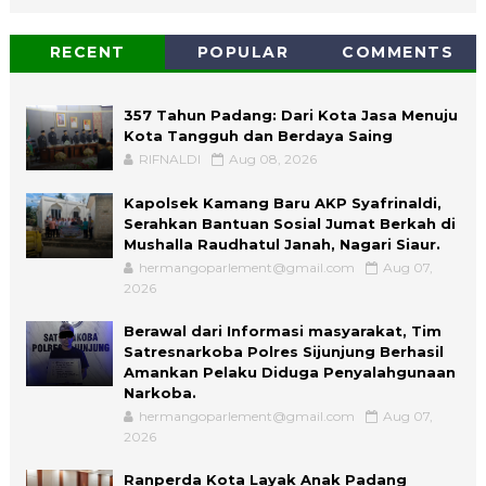
RECENT
POPULAR
COMMENTS
357 Tahun Padang: Dari Kota Jasa Menuju
Kota Tangguh dan Berdaya Saing
RIFNALDI
Aug 08, 2026
Kapolsek Kamang Baru AKP Syafrinaldi,
Serahkan Bantuan Sosial Jumat Berkah di
Mushalla Raudhatul Janah, Nagari Siaur.
hermangoparlement@gmail.com
Aug 07,
2026
Berawal dari Informasi masyarakat, Tim
Satresnarkoba Polres Sijunjung Berhasil
Amankan Pelaku Diduga Penyalahgunaan
Narkoba.
hermangoparlement@gmail.com
Aug 07,
2026
Ranperda Kota Layak Anak Padang