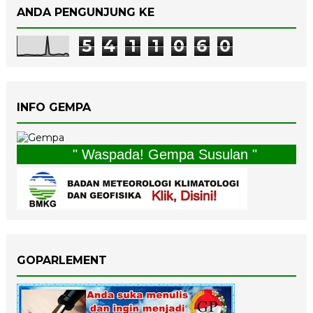
ANDA PENGUNJUNG KE
5
4
1
1
0
6
0
INFO GEMPA
" Waspada! Gempa Susulan "
GOPARLEMENT