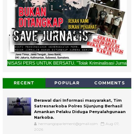
NTUK BERSATU. "Tolak Kriminalisasi Jurnalis, Rekan Kami Buk
RECENT
POPULAR
COMMENTS
Berawal dari Informasi masyarakat, Tim
Satresnarkoba Polres Sijunjung Berhasil
Amankan Pelaku Diduga Penyalahgunaan
Narkoba.
hermangoparlement@gmail.com
Aug 07,
2026