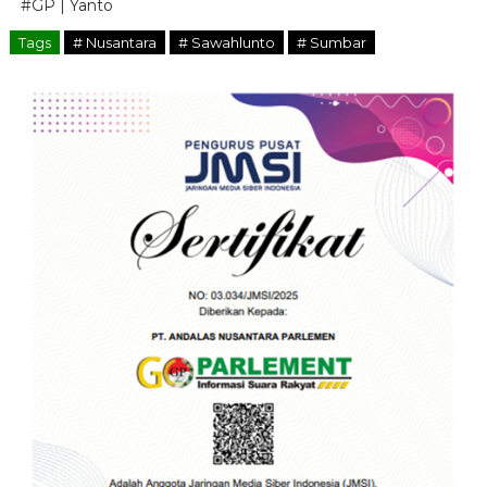
#GP | Yanto
Tags
# Nusantara
# Sawahlunto
# Sumbar