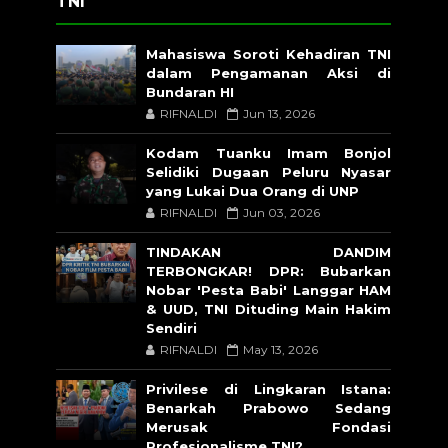
TNI
Mahasiswa Soroti Kehadiran TNI
dalam Pengamanan Aksi di
Bundaran HI
RIFNALDI
Jun 13, 2026
Kodam Tuanku Imam Bonjol
Selidiki Dugaan Peluru Nyasar
yang Lukai Dua Orang di UNP
RIFNALDI
Jun 03, 2026
TINDAKAN DANDIM
TERBONGKAR! DPR: Bubarkan
Nobar 'Pesta Babi' Langgar HAM
& UUD, TNI Dituding Main Hakim
Sendiri
RIFNALDI
May 13, 2026
Privilese di Lingkaran Istana:
Benarkah Prabowo Sedang
Merusak Fondasi
Profesionalisme TNI?