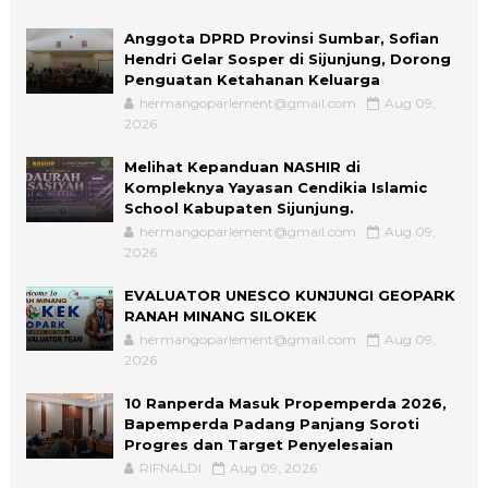
Anggota DPRD Provinsi Sumbar, Sofian
Hendri Gelar Sosper di Sijunjung, Dorong
Penguatan Ketahanan Keluarga
hermangoparlement@gmail.com
Aug 09,
2026
Melihat Kepanduan NASHIR di
Kompleknya Yayasan Cendikia Islamic
School Kabupaten Sijunjung.
hermangoparlement@gmail.com
Aug 09,
2026
EVALUATOR UNESCO KUNJUNGI GEOPARK
RANAH MINANG SILOKEK
hermangoparlement@gmail.com
Aug 09,
2026
10 Ranperda Masuk Propemperda 2026,
Bapemperda Padang Panjang Soroti
Progres dan Target Penyelesaian
RIFNALDI
Aug 09, 2026