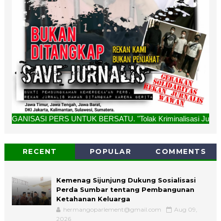
 UNTUK BERSATU. "Tolak Kriminalisasi Jurnalis, Rekan Kami 
RECENT
POPULAR
COMMENTS
Kemenag Sijunjung Dukung Sosialisasi
Perda Sumbar tentang Pembangunan
Ketahanan Keluarga
hermangoparlement@gmail.com
Aug 09,
2026