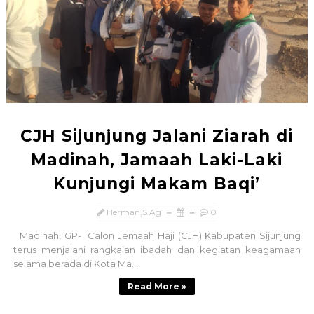
CJH Sijunjung Jalani Ziarah di
Madinah, Jamaah Laki-Laki
Kunjungi Makam Baqi’
Herman,S.Ag
0
Madinah, GP- Calon Jemaah Haji (CJH) Kabupaten Sijunjung
terus menjalani rangkaian ibadah dan kegiatan keagamaan
selama berada di Kota Ma...
Read More »