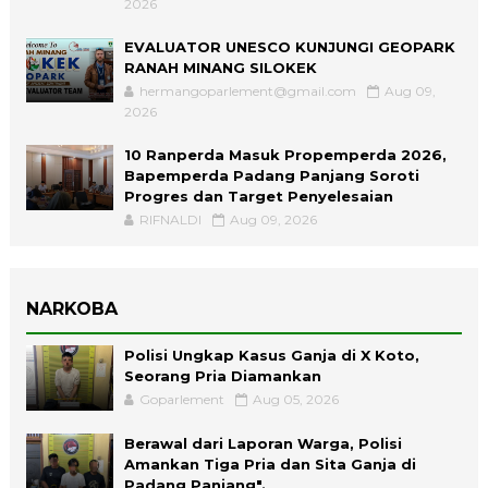
2026
EVALUATOR UNESCO KUNJUNGI GEOPARK
RANAH MINANG SILOKEK
hermangoparlement@gmail.com
Aug 09,
2026
10 Ranperda Masuk Propemperda 2026,
Bapemperda Padang Panjang Soroti
Progres dan Target Penyelesaian
RIFNALDI
Aug 09, 2026
NARKOBA
Polisi Ungkap Kasus Ganja di X Koto,
Seorang Pria Diamankan
Goparlement
Aug 05, 2026
Berawal dari Laporan Warga, Polisi
Amankan Tiga Pria dan Sita Ganja di
Padang Panjang".