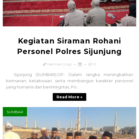
Kegiatan Siraman Rohani
Personel Polres Sijunjung
Herman,S.Ag
0
Sijunjung (SUMBAR).GP- Dalam rangka meningkatkan
keimanan, ketakwaan, serta membangun karakter personel
yang humanis dan berintegritas, Po...
Read More »
SUMBAR