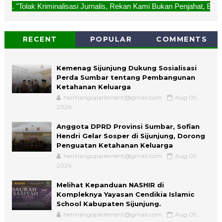
si Jurnalis, Rekan Kami Bukan Penjahat, Bukan Ditangkap. "
RECENT
POPULAR
COMMENTS
Kemenag Sijunjung Dukung Sosialisasi
Perda Sumbar tentang Pembangunan
Ketahanan Keluarga
hermangoparlement@gmail.com
Aug 09,
2026
Anggota DPRD Provinsi Sumbar, Sofian
Hendri Gelar Sosper di Sijunjung, Dorong
Penguatan Ketahanan Keluarga
hermangoparlement@gmail.com
Aug 09,
2026
Melihat Kepanduan NASHIR di
Kompleknya Yayasan Cendikia Islamic
School Kabupaten Sijunjung.
hermangoparlement@gmail.com
Aug 09,