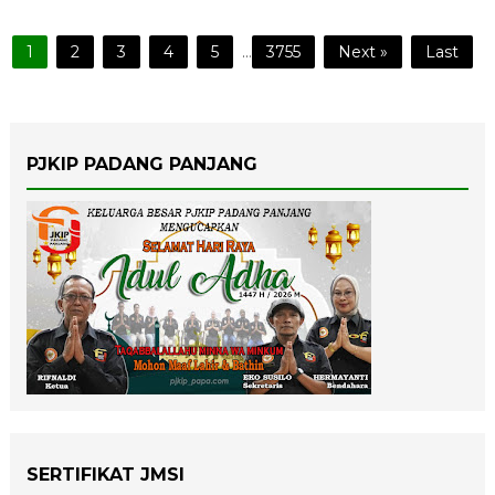
1
2
3
4
5
...
3755
Next »
Last
PJKIP PADANG PANJANG
SERTIFIKAT JMSI