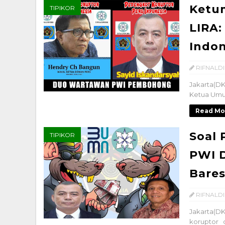
Ketu
TIPIKOR
LIRA:
Indon
RIFNALDI
Jakarta(DK
Ketua Umum
Read Mo
Soal
TIPIKOR
PWI 
Bares
RIFNALDI
Jakarta(
koruptor 