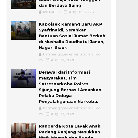
dan Berdaya Saing
RIFNALDI
Aug 08, 2026
Kapolsek Kamang Baru AKP
Syafrinaldi, Serahkan
Bantuan Sosial Jumat Berkah
di Mushalla Raudhatul Janah,
Nagari Siaur.
hermangoparlement@gmail.co
m
Aug 07, 2026
Berawal dari Informasi
masyarakat, Tim
Satresnarkoba Polres
Sijunjung Berhasil Amankan
Pelaku Diduga
Penyalahgunaan Narkoba.
hermangoparlement@gmail.co
m
Aug 07, 2026
Ranperda Kota Layak Anak
Padang Panjang Masukkan
Ninik Mamak dan Bundo