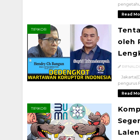
pengetahua
Read Mo
Tent
TIPIKOR
oleh 
Leng
RIFNALDI
Jakarta(D
pengurus P
Read Mo
Komp
TIPIKOR
Seger
Lalen