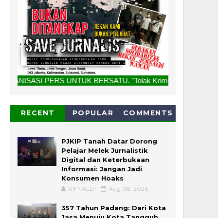
UNTUK BERSATU. "Tolak Kriminalisasi Jurnalis, Rekan Kami B
RECENT
POPULAR
COMMENTS
PJKIP Tanah Datar Dorong
Pelajar Melek Jurnalistik
Digital dan Keterbukaan
Informasi: Jangan Jadi
Konsumen Hoaks
RIFNALDI
Aug 08, 2026
357 Tahun Padang: Dari Kota
Jasa Menuju Kota Tangguh