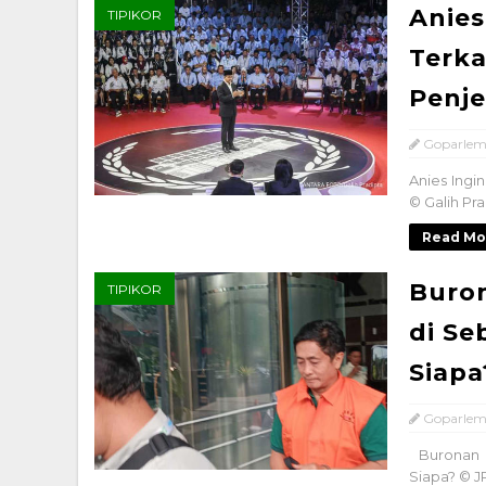
Anies
TIPIKOR
Terka
Penje
Goparlem
Anies Ingin
© Galih Pra
Read Mo
Buron
TIPIKOR
di Se
Siapa
Goparlem
Buronan K
Siapa? © J