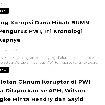
n...
re »
ang Korupsi Dana Hibah BUMN
Pengurus PWI, Ini Kronologi
kapnya
0
KI).GP– Kasus dugaan korupsi yang dilakukan oleh para oknum
ersatuan Wartawan Indonesia (PWI) ternyata bukanlah sekedar...
re »
lotan Oknum Koruptor di PWI
a Dilaporkan ke APH, Wilson
gke Minta Hendry dan Sayid