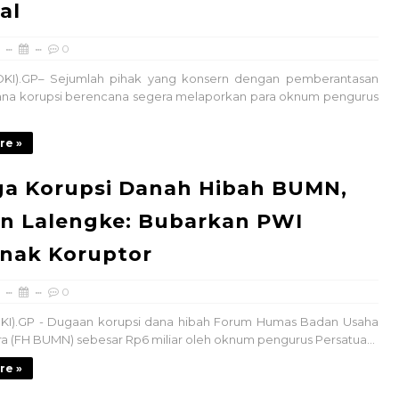
al
0
KI).GP– Sejumlah pihak yang konsern dengan pemberantasan
dana korupsi berencana segera melaporkan para oknum pengurus
re »
ga Korupsi Danah Hibah BUMN,
n Lalengke: Bubarkan PWI
rnak Koruptor
0
KI).GP - Dugaan korupsi dana hibah Forum Humas Badan Usaha
ra (FH BUMN) sebesar Rp6 miliar oleh oknum pengurus Persatua...
re »