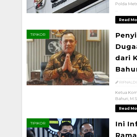
Polda Metr
...
Read Mo
Penyi
TIPIKOR
Duga
dari 
Bahur
RIFNALDI
Ketua Komis
Bahuri, M.S
Read Mo
Ini I
TIPIKOR
Ramad