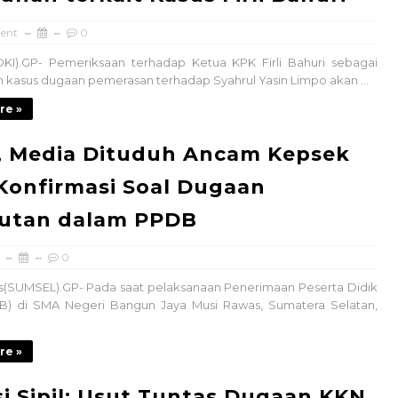
ent
0
KI).GP- Pemeriksaan terhadap Ketua KPK Firli Bahuri sebagai
m kasus dugaan pemerasan terhadap Syahrul Yasin Limpo akan ...
re »
, Media Dituduh Ancam Kepsek
Konfirmasi Soal Dugaan
utan dalam PPDB
0
s(SUMSEL).GP- Pada saat pelaksanaan Penerimaan Peserta Didik
B) di SMA Negeri Bangun Jaya Musi Rawas, Sumatera Selatan,
re »
si Sipil: Usut Tuntas Dugaan KKN