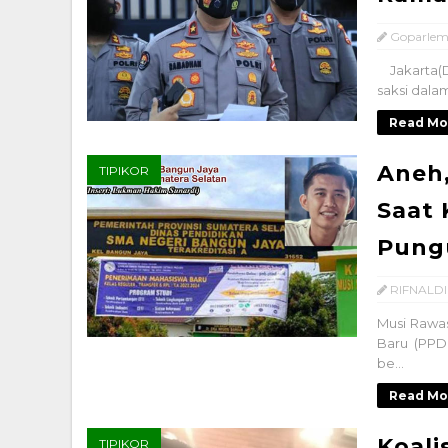
Goparlem
Jakarta(D
saksi dala
Read Mo
Aneh
TIPIKOR
Saat 
Pung
RIFNALDI
Musi Rawa
Baru (PPD
be...
Read Mo
Koali
TIPIKOR