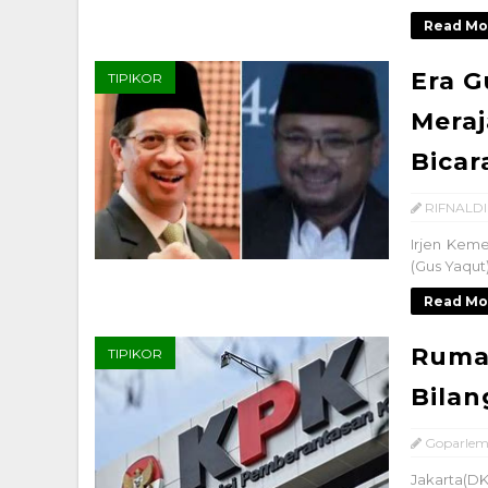
Read Mo
Era G
TIPIKOR
Meraj
Bicar
RIFNALDI
Irjen Keme
(Gus Yaqut
Read Mo
Rumah
TIPIKOR
Bilan
Goparlem
Jakarta(D