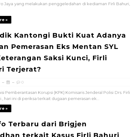
o Jaya yang melakukan penggeledahan di kediaman Firli Bahuri,
re »
dik Kantongi Bukti Kuat Adanya
an Pemerasan Eks Mentan SYL
Keterangan Saksi Kunci, Firli
i Terjerat?
0
i Pemberantasan Korupsi (KPK) Komisaris Jenderal Polisi Drs. Firli
i., hari ini di periksa terkait dugaan pemerasan ek...
re »
nfo Terbaru dari Brigjen
han terkait Kasus Firli Bahuri