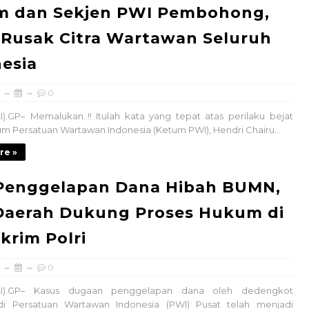
m dan Sekjen PWI Pembohong,
 Rusak Citra Wartawan Seluruh
esia
0
I).GP– Memalukan..!! Itulah kata yang tepat atas perilaku bejat
 Persatuan Wartawan Indonesia (Ketum PWI), Hendri Chairu...
re »
 Penggelapan Dana Hibah BUMN,
Daerah Dukung Proses Hukum di
krim Polri
0
DKI).GP– Kasus dugaan penggelapan dana oleh dedengkot
di Persatuan Wartawan Indonesia (PWI) Pusat telah menjadi