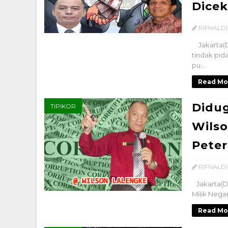
Dicek
RIFNALDI
Jakarta(D
tindak pi
pu...
Read Mo
Didu
TIPIKOR
Wilso
Pete
RIFNALDI
Jakarta(D
Milik Nega
Read Mo