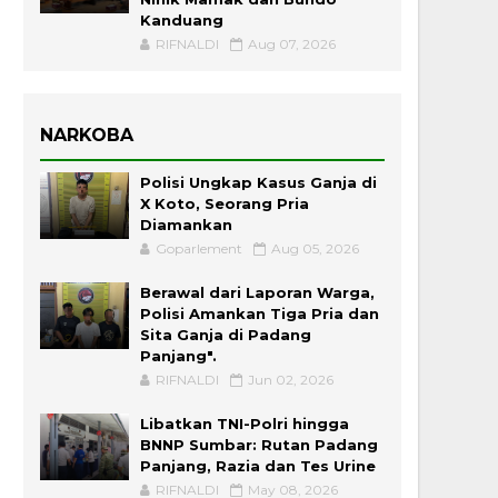
Kanduang
RIFNALDI
Aug 07, 2026
NARKOBA
Polisi Ungkap Kasus Ganja di
X Koto, Seorang Pria
Diamankan
Goparlement
Aug 05, 2026
Berawal dari Laporan Warga,
Polisi Amankan Tiga Pria dan
Sita Ganja di Padang
Panjang".
RIFNALDI
Jun 02, 2026
Libatkan TNI-Polri hingga
BNNP Sumbar: Rutan Padang
Panjang, Razia dan Tes Urine
RIFNALDI
May 08, 2026