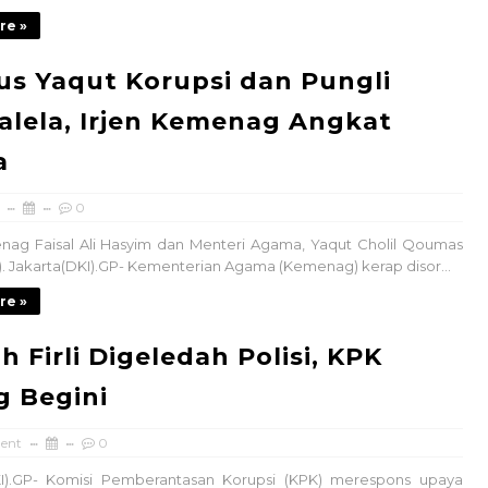
re »
us Yaqut Korupsi dan Pungli
alela, Irjen Kemenag Angkat
a
SERUAN LEMBAGA & ORGANISASI PERS 
0
nag Faisal Ali Hasyim dan Menteri Agama, Yaqut Cholil Qoumas
). Jakarta(DKI).GP- Kementerian Agama (Kemenag) kerap disor...
re »
 Firli Digeledah Polisi, KPK
g Begini
ent
0
KI).GP- Komisi Pemberantasan Korupsi (KPK) merespons upaya