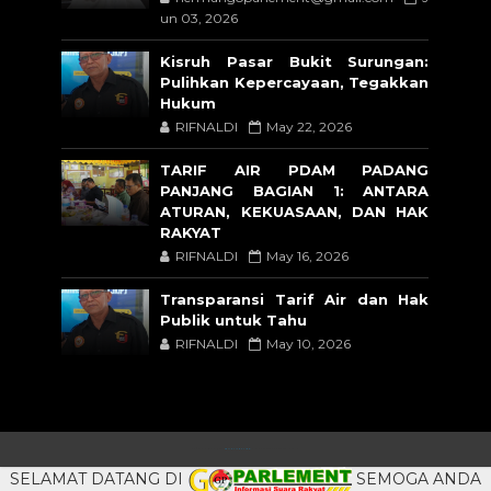
un 03, 2026
Kisruh Pasar Bukit Surungan:
Pulihkan Kepercayaan, Tegakkan
Hukum
RIFNALDI
May 22, 2026
TARIF AIR PDAM PADANG
PANJANG BAGIAN 1: ANTARA
ATURAN, KEKUASAAN, DAN HAK
RAKYAT
RIFNALDI
May 16, 2026
Transparansi Tarif Air dan Hak
Publik untuk Tahu
RIFNALDI
May 10, 2026
CRAFTED WITH
BY
TEMPLATESYARD
| DISTRIBUTED BY
BLOGSPOT
SELAMAT DATANG DI
SEMOGA ANDA