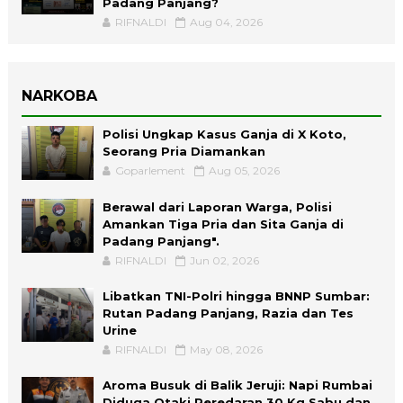
Padang Panjang?
RIFNALDI
Aug 04, 2026
NARKOBA
Polisi Ungkap Kasus Ganja di X Koto,
Seorang Pria Diamankan
Goparlement
Aug 05, 2026
Berawal dari Laporan Warga, Polisi
Amankan Tiga Pria dan Sita Ganja di
Padang Panjang".
RIFNALDI
Jun 02, 2026
Libatkan TNI-Polri hingga BNNP Sumbar:
Rutan Padang Panjang, Razia dan Tes
Urine
RIFNALDI
May 08, 2026
Aroma Busuk di Balik Jeruji: Napi Rumbai
Diduga Otaki Peredaran 30 Kg Sabu dan