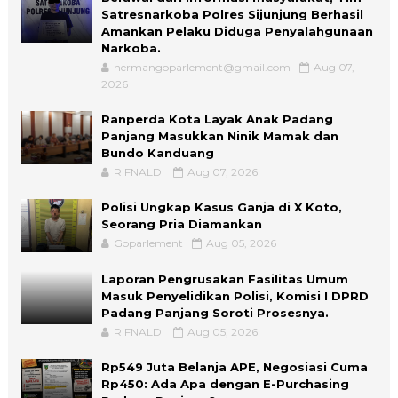
Satresnarkoba Polres Sijunjung Berhasil
Amankan Pelaku Diduga Penyalahgunaan
Narkoba.
hermangoparlement@gmail.com
Aug 07,
2026
Ranperda Kota Layak Anak Padang
Panjang Masukkan Ninik Mamak dan
Bundo Kanduang
RIFNALDI
Aug 07, 2026
Polisi Ungkap Kasus Ganja di X Koto,
Seorang Pria Diamankan
Goparlement
Aug 05, 2026
Laporan Pengrusakan Fasilitas Umum
Masuk Penyelidikan Polisi, Komisi I DPRD
Padang Panjang Soroti Prosesnya.
RIFNALDI
Aug 05, 2026
Rp549 Juta Belanja APE, Negosiasi Cuma
Rp450: Ada Apa dengan E-Purchasing