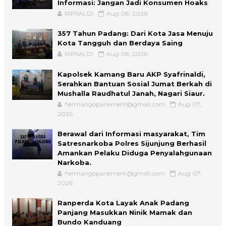
Informasi: Jangan Jadi Konsumen Hoaks
RIFNALDI
Aug 08, 2026
357 Tahun Padang: Dari Kota Jasa Menuju
Kota Tangguh dan Berdaya Saing
RIFNALDI
Aug 08, 2026
Kapolsek Kamang Baru AKP Syafrinaldi,
Serahkan Bantuan Sosial Jumat Berkah di
Mushalla Raudhatul Janah, Nagari Siaur.
hermangoparlement@gmail.com
Aug 07,
2026
Berawal dari Informasi masyarakat, Tim
Satresnarkoba Polres Sijunjung Berhasil
Amankan Pelaku Diduga Penyalahgunaan
Narkoba.
hermangoparlement@gmail.com
Aug 07,
2026
Ranperda Kota Layak Anak Padang
Panjang Masukkan Ninik Mamak dan
Bundo Kanduang