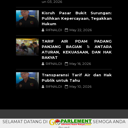
un 03, 2026
Kisruh Pasar Bukit Surungan:
Pulihkan Kepercayaan, Tegakkan
Hukum
RIFNALDI
May 22, 2026
TARIF AIR PDAM PADANG
PANJANG BAGIAN 1: ANTARA
ATURAN, KEKUASAAN, DAN HAK
RAKYAT
RIFNALDI
May 16, 2026
Transparansi Tarif Air dan Hak
Publik untuk Tahu
RIFNALDI
May 10, 2026
CRAFTED WITH
BY
TEMPLATESYARD
| DISTRIBUTED BY
BLOGSPOT
SELAMAT DATANG DI
SEMOGA ANDA