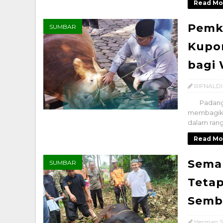
Read Mo
Pemko
SUMBAR
Kupon
bagi
RIFNALDI
Padang P
membagika
dalam rangk
Read Mo
Sema
SUMBAR
Tetap
Sembe
Herman,S