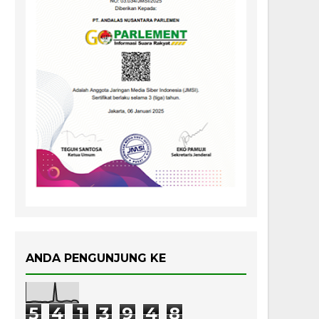
ANDA PENGUNJUNG KE
5
4
1
3
9
4
8