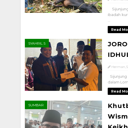
Sijunjun
ibadah kur
...
Read Mo
JORO
SYAHRIL.S
IDHU
SERU
Herman,S
Sijunjung
dalam Lomb
Read Mo
Khutb
SUMBAR
Wism
Keikh