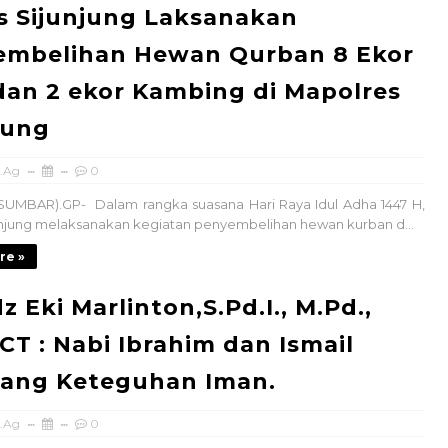
s Sijunjung Laksanakan
embelihan Hewan Qurban 8 Ekor
dan 2 ekor Kambing di Mapolres
jung
.Ag
0
(SUMBAR).GP- Dalam rangka suasana Hari Raya Idul Adha 1447 H,
unjung melaksanakan kegiatan penyembelihan hewan kurban d...
re »
z Eki Marlinton,S.Pd.I., M.Pd.,
 CT : Nabi Ibrahim dan Ismail
ang Keteguhan Iman.
.Ag
0