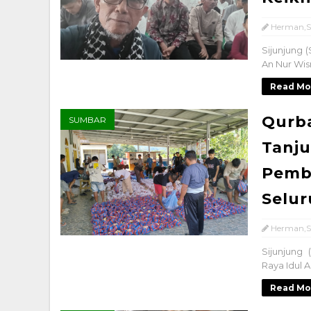
Herman,S
Sijunjung 
An Nur Wis
Read Mo
Qurba
SUMBAR
Tanju
Pemb
Selur
Herman,S
Sijunjung
Raya Idul 
Read Mo