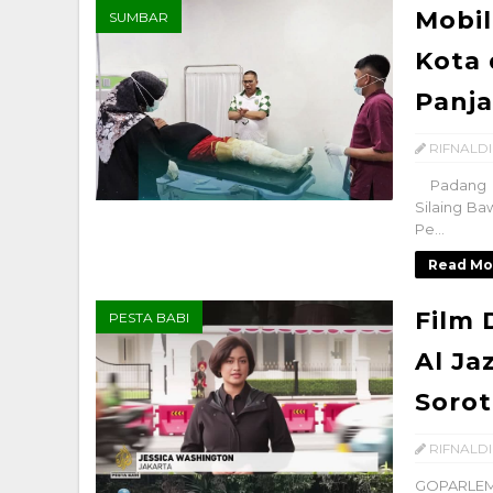
Mobil
SUMBAR
Kota 
Panja
RIFNALDI
Padang Pa
Silaing Ba
Pe...
Read Mo
Film 
PESTA BABI
Al Ja
Sorot
RIFNALDI
GOPARLEM