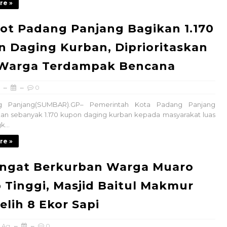
re »
t Padang Panjang Bagikan 1.170
 Daging Kurban, Diprioritaskan
 Warga Terdampak Bencana
0
anjang(SUMBAR).GP– Pemerintah Kota Padang Panjang
n sebanyak 1.170 kupon daging kurban kepada masyarakat luas
...
re »
ngat Berkurban Warga Muaro
 Tinggi, Masjid Baitul Makmur
lih 8 Ekor Sapi
.Ag
0