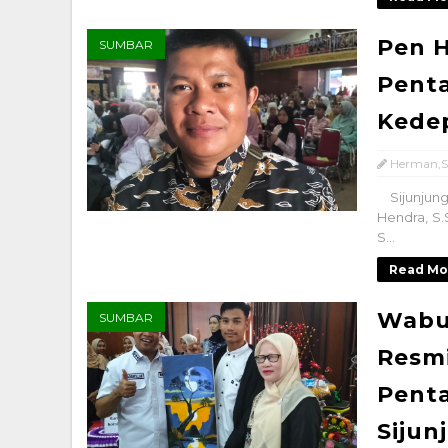
Pen H
SUMBAR
Pent
Kede
Herman,S
Sijunjung
Hendra, S
S...
Read Mo
Wabup
SUMBAR
Resmi
Penta
Sijun