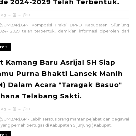
de 2024-2029 Telah Terbentuk.
.Ag
0
 (SUMBAR).GP- Komposisi Fraksi DPRD Kabupaten Sijunjung
024- 2029 telah terbentuk, demikian informasi diperoleh dari
re »
 Kamang Baru Asrijal SH Siap
SERUAN LEMBAGA & ORGANISASI PERS 
amu Purna Bhakti Lansek Manih
) Dalam Acara "Taragak Basuo"
hana Telabang Sakti.
.Ag
0
(SUMBAR).GP - Lebih seratus orang mantan pejabat dan pegawai
l yang pernah bertugas di Kabupaten Sijunjung ( Kabupat...
re »