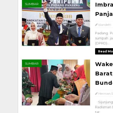
Imbra
SUMBAR
Panja
Islandefri
Padang Pa
sumpah ja
(DPRD)...
Read Mo
Wake
SUMBAR
Barat
Bund
Herman,S
Sijunjung
Radisman 
tat...