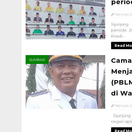
perio
Herman,S
Sijunjung
periode 2
Kasub...
Read Mo
Camat
SUMBAR
Menj
(PBLM
di Wa
Herman,S
Sijunjung 
negeri sipi
Read Mo