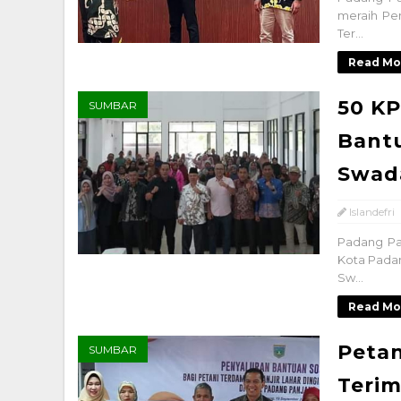
meraih Pe
Ter...
Read Mo
50 KP
SUMBAR
Bant
Swad
Islandefri
Padang Pa
Kota Padan
Sw...
Read Mo
Petan
SUMBAR
Teri