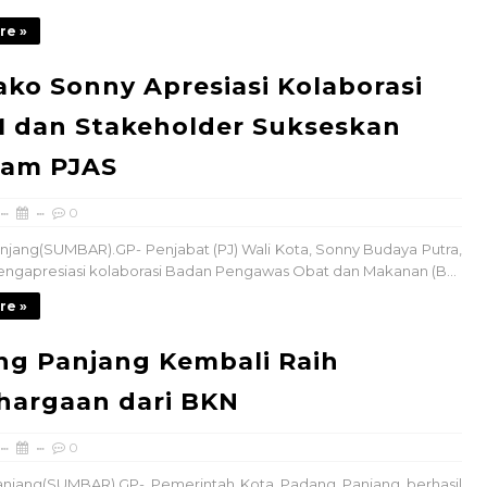
re »
ako Sonny Apresiasi Kolaborasi
 dan Stakeholder Sukseskan
ram PJAS
0
jang(SUMBAR).GP- Penjabat (PJ) Wali Kota, Sonny Budaya Putra,
engapresiasi kolaborasi Badan Pengawas Obat dan Makanan (B...
re »
g Panjang Kembali Raih
hargaan dari BKN
0
njang(SUMBAR).GP- Pemerintah Kota Padang Panjang berhasil