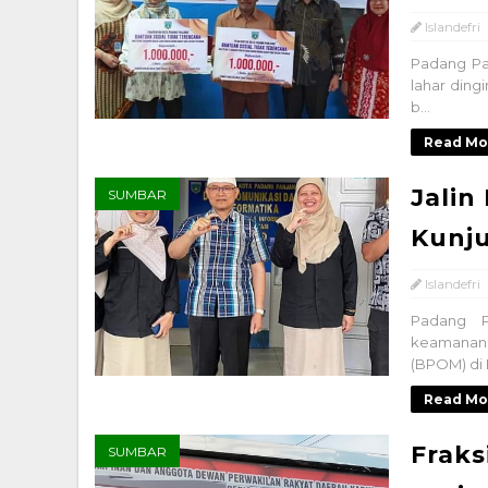
Islandefri
Padang Pa
lahar ding
b...
Read Mo
Jalin
SUMBAR
Kunju
Islandefri
Padang P
keamanan
(BPOM) di 
Read Mo
Fraks
SUMBAR