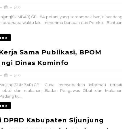
0
njang(SUMBAR).GP- 84 petani yang terdampak banjir bandang
in beberapa waktu lalu, menerima bantuan dari Pemko. Bantuan
re »
 Kerja Sama Publikasi, BPOM
ngi Dinas Kominfo
0
anjang(SUMBAR).GP- Guna menyebarkan informasi terkait
 obat dan makanan, Badan Pengawas Obat dan Makanan
Padang ku...
re »
i DPRD Kabupaten Sijunjung