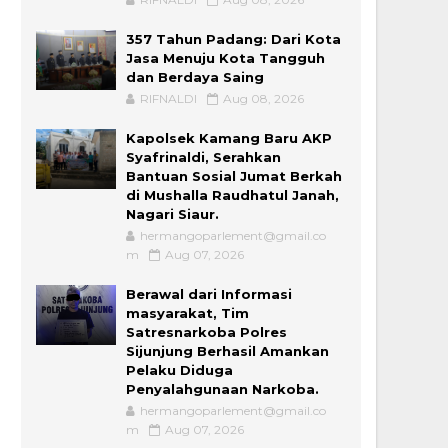
357 Tahun Padang: Dari Kota
Jasa Menuju Kota Tangguh
dan Berdaya Saing
RIFNALDI
Aug 08, 2026
Kapolsek Kamang Baru AKP
Syafrinaldi, Serahkan
Bantuan Sosial Jumat Berkah
di Mushalla Raudhatul Janah,
Nagari Siaur.
hermangoparlement@gmail.co
m
Aug 07, 2026
Berawal dari Informasi
masyarakat, Tim
Satresnarkoba Polres
Sijunjung Berhasil Amankan
Pelaku Diduga
Penyalahgunaan Narkoba.
hermangoparlement@gmail.co
m
Aug 07, 2026