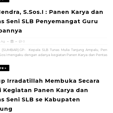
endra, S.Sos.I : Panen Karya dan
as Seni SLB Penyemangat Guru
pannya
.Ag
0
 (SUMBAR).GP- Kepala SLB Tunas Mulia Tanjung Ampalu, Pen
.Sos.I mengaku dengan adanya kegiatan Panen Karya dan Pentas
re »
 Irradatillah Membuka Secara
 Kegiatan Panen Karya dan
s Seni SLB se Kabupaten
jung