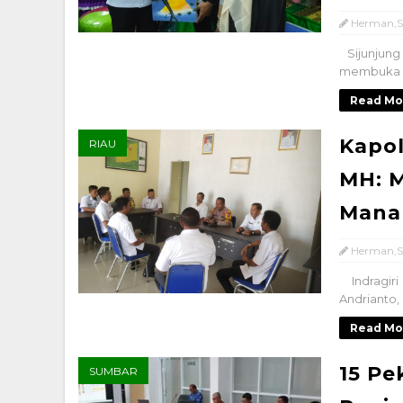
Herman,S
Sijunjung 
membuka se
Read Mo
Kapol
RIAU
MH: M
Mana
Herman,S
Indragiri 
Andrianto,
Read Mo
15 Pe
SUMBAR