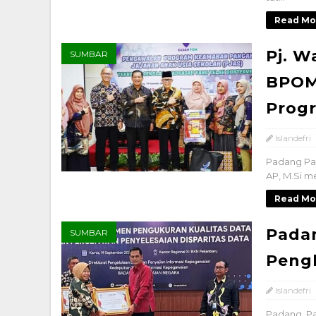
Read Mo
Pj. W
SUMBAR
BPOM
Prog
Islandefri
Padang Pan
AP, M.Si m
Read Mo
Padan
SUMBAR
Peng
Islandefri
Padang Pa