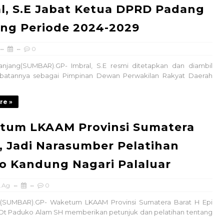
l, S.E Jabat Ketua DPRD Padang
ng Periode 2024-2029
0
njang(SUMBAR).GP- Imbral, S.E resmi ditetapkan dan diambil
batannya sebagai Pimpinan Dewan Perwakilan Rakyat Daerah
re »
tum LKAAM Provinsi Sumatera
, Jadi Narasumber Pelatihan
o Kandung Nagari Palaluar
.Ag
0
(SUMBAR).GP- Waketum LKAAM Provinsi Sumatera Barat H Epi
Dt Paduko Alam SH memberikan petunjuk dan pelatihan tentang