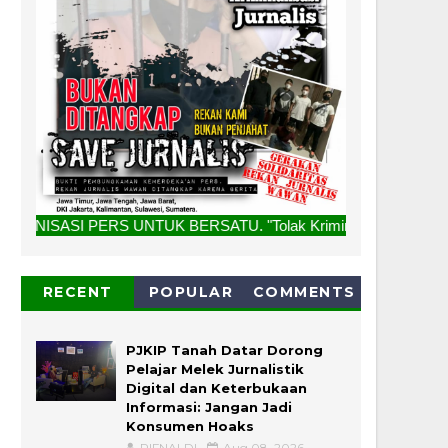
UNTUK BERSATU. "Tolak Kriminalisasi Jurnalis, Rekan Kami Bu
RECENT
POPULAR
COMMENTS
PJKIP Tanah Datar Dorong
Pelajar Melek Jurnalistik
Digital dan Keterbukaan
Informasi: Jangan Jadi
Konsumen Hoaks
RIFNALDI
Aug 08, 2026