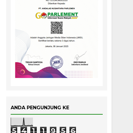
ANDA PENGUNJUNG KE
5
4
1
1
9
5
6