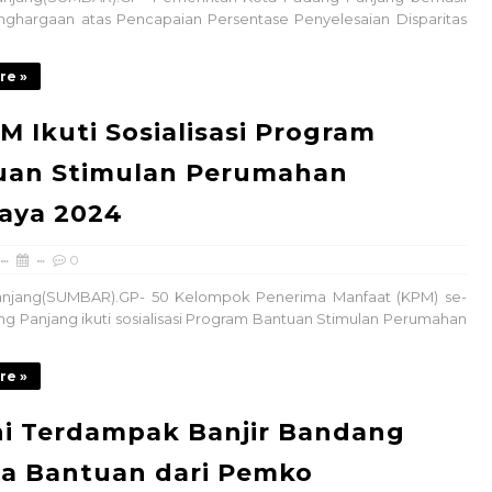
nghargaan atas Pencapaian Persentase Penyelesaian Disparitas
re »
M Ikuti Sosialisasi Program
uan Stimulan Perumahan
aya 2024
0
njang(SUMBAR).GP- 50 Kelompok Penerima Manfaat (KPM) se-
g Panjang ikuti sosialisasi Program Bantuan Stimulan Perumahan
re »
i Terdampak Banjir Bandang
ma Bantuan dari Pemko