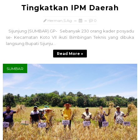
Tingkatkan IPM Daerah
Herman,S.Ag
0
Sijunjung (SUMBAR).GP- Sebanyak 230 orang kader posyadu
se- Kecamatan Koto VII ikuti Bimbingan Teknis yang dibuka
langsung Bupati Sijunju...
Read More »
SUMBAR