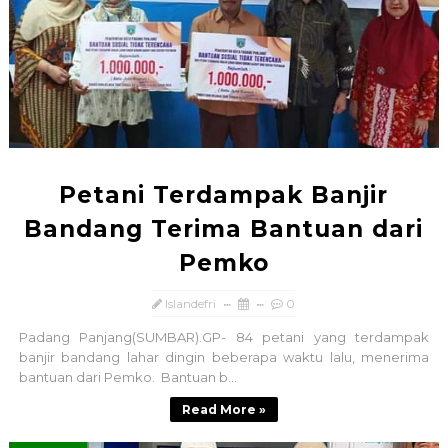
Petani Terdampak Banjir
Bandang Terima Bantuan dari
Pemko
Islandefri
0
Padang Panjang(SUMBAR).GP- 84 petani yang terdampak
banjir bandang lahar dingin beberapa waktu lalu, menerima
bantuan dari Pemko. Bantuan b...
Read More »