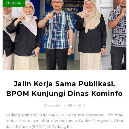
SUMBAR
Jalin Kerja Sama Publikasi,
BPOM Kunjungi Dinas Kominfo
Islandefri
0
Padang Panjang(SUMBAR).GP- Guna menyebarkan informasi
terkait keamanan obat dan makanan, Badan Pengawas Obat
dan Makanan (BPOM) di Padang ku...