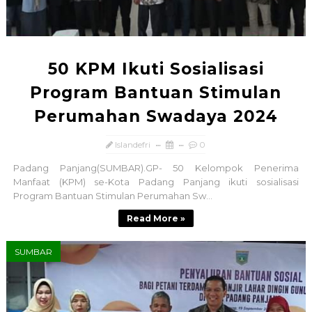
50 KPM Ikuti Sosialisasi
Program Bantuan Stimulan
Perumahan Swadaya 2024
Islandefri
0
Padang Panjang(SUMBAR).GP- 50 Kelompok Penerima
Manfaat (KPM) se-Kota Padang Panjang ikuti sosialisasi
Program Bantuan Stimulan Perumahan Sw...
Read More »
SUMBAR