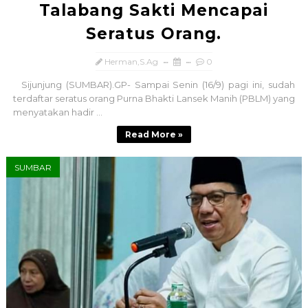
Talabang Sakti Mencapai
Seratus Orang.
Herman,S.Ag
0
Sijunjung (SUMBAR).GP- Sampai Senin (16/9) pagi ini, sudah
terdaftar seratus orang Purna Bhakti Lansek Manih (PBLM) yang
menyatakan hadir ...
Read More »
SUMBAR