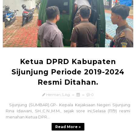
Ketua DPRD Kabupaten
Sijunjung Periode 2019-2024
Resmi Ditahan.
Herman,S.Ag
0
Sijunjung (SUMBAR).GP- Kepala Kejaksaan Negeri Sijunjung
Rina Idawani, SH.,C.N.,M.M., sejak sore ini,Selasa (17/9) resmi
menahan Ketua DPR...
Read More »