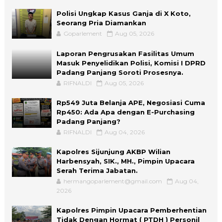
Polisi Ungkap Kasus Ganja di X Koto,
Seorang Pria Diamankan
Goparlement
Aug 05, 2026
Laporan Pengrusakan Fasilitas Umum
Masuk Penyelidikan Polisi, Komisi I DPRD
Padang Panjang Soroti Prosesnya.
RIFNALDI
Aug 05, 2026
Rp549 Juta Belanja APE, Negosiasi Cuma
Rp450: Ada Apa dengan E-Purchasing
Padang Panjang?
RIFNALDI
Aug 04, 2026
Kapolres Sijunjung AKBP Wilian
Harbensyah, SIK., MH., Pimpin Upacara
Serah Terima Jabatan.
hermangoparlement@gmail.com
Aug 04,
2026
Kapolres Pimpin Upacara Pemberhentian
Tidak Dengan Hormat ( PTDH ) Personil