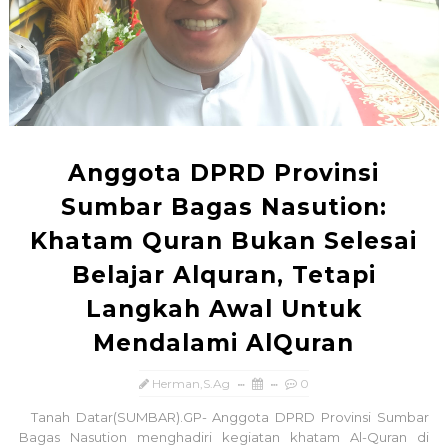
Anggota DPRD Provinsi
Sumbar Bagas Nasution:
Khatam Quran Bukan Selesai
Belajar Alquran, Tetapi
Langkah Awal Untuk
Mendalami AlQuran
Herman,S.Ag
0
Tanah Datar(SUMBAR).GP- Anggota DPRD Provinsi Sumbar
Bagas Nasution menghadiri kegiatan khatam Al-Quran di