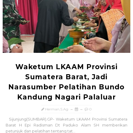
Waketum LKAAM Provinsi
Sumatera Barat, Jadi
Narasumber Pelatihan Bundo
Kandung Nagari Palaluar
Herman,S.Ag
0
Sijunjung(SUMBAR).GP- Waketum LKAAM Provinsi Sumatera
Barat H Epi Radisman Dt Paduko Alam SH memberikan
petunjuk dan pelatihan tentang tat...