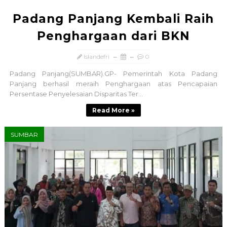
Padang Panjang Kembali Raih
Penghargaan dari BKN
Islandefri
0
Padang Panjang(SUMBAR).GP- Pemerintah Kota Padang
Panjang berhasil meraih Penghargaan atas Pencapaian
Persentase Penyelesaian Disparitas Ter...
Read More »
SUMBAR