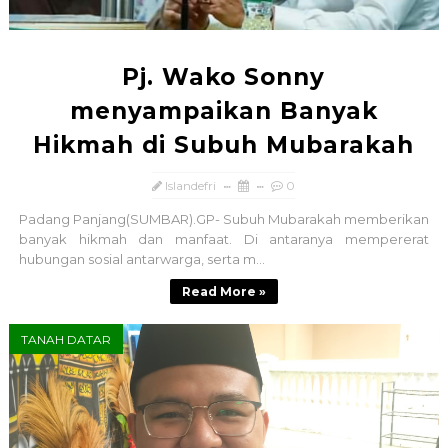
Pj. Wako Sonny
menyampaikan Banyak
Hikmah di Subuh Mubarakah
Islandefri
0
Padang Panjang(SUMBAR).GP- Subuh Mubarakah memberikan
banyak hikmah dan manfaat. Di antaranya mempererat
hubungan sosial antarwarga, serta m...
Read More »
TANAH DATAR