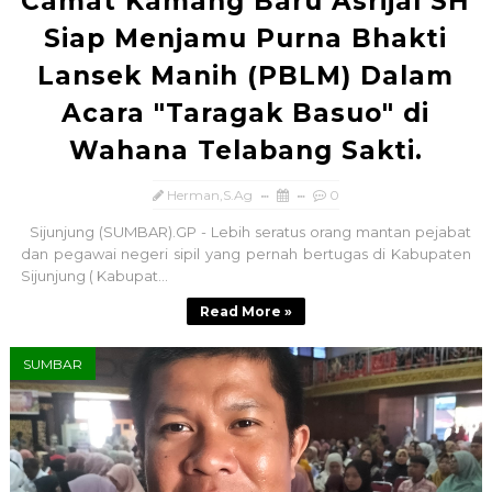
Camat Kamang Baru Asrijal SH
Siap Menjamu Purna Bhakti
Lansek Manih (PBLM) Dalam
Acara "Taragak Basuo" di
Wahana Telabang Sakti.
Herman,S.Ag
0
Sijunjung (SUMBAR).GP - Lebih seratus orang mantan pejabat
dan pegawai negeri sipil yang pernah bertugas di Kabupaten
Sijunjung ( Kabupat...
Read More »
SUMBAR