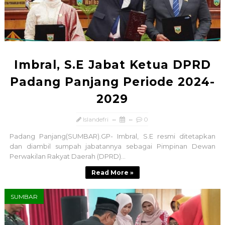
Imbral, S.E Jabat Ketua DPRD
Padang Panjang Periode 2024-
2029
Islandefri
0
Padang Panjang(SUMBAR).GP- Imbral, S.E resmi ditetapkan
dan diambil sumpah jabatannya sebagai Pimpinan Dewan
Perwakilan Rakyat Daerah (DPRD)...
Read More »
SUMBAR