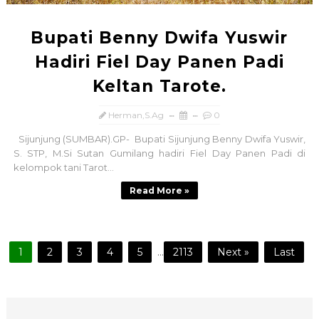
Bupati Benny Dwifa Yuswir
Hadiri Fiel Day Panen Padi
Keltan Tarote.
Herman,S.Ag
0
Sijunjung (SUMBAR).GP- Bupati Sijunjung Benny Dwifa Yuswir,
S. STP, M.Si Sutan Gumilang hadiri Fiel Day Panen Padi di
kelompok tani Tarot...
Read More »
1
2
3
4
5
...
2113
Next »
Last