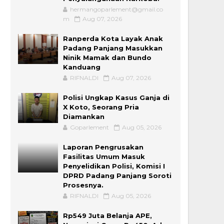
hermangoparlement@gmail.co
m
Aug 07, 2026
Ranperda Kota Layak Anak
Padang Panjang Masukkan
Ninik Mamak dan Bundo
Kanduang
RIFNALDI
Aug 07, 2026
Polisi Ungkap Kasus Ganja di
X Koto, Seorang Pria
Diamankan
Goparlement
Aug 05, 2026
Laporan Pengrusakan
Fasilitas Umum Masuk
Penyelidikan Polisi, Komisi I
DPRD Padang Panjang Soroti
Prosesnya.
RIFNALDI
Aug 05, 2026
Rp549 Juta Belanja APE,