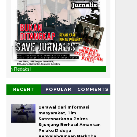
SERUAN LEMBAGA
RECENT
POPULAR
COMMENTS
Berawal dari Informasi
masyarakat, Tim
Satresnarkoba Polres
Sijunjung Berhasil Amankan
Pelaku Diduga
Penyalahgunaan Narkoba.