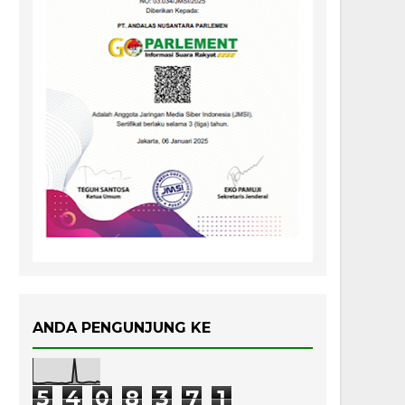
ANDA PENGUNJUNG KE
5
4
0
8
3
7
1