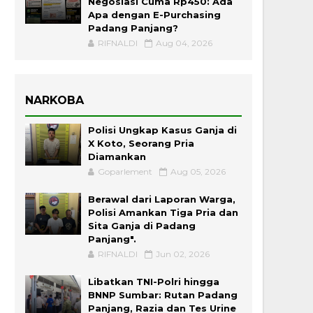
Negosiasi Cuma Rp450: Ada
Apa dengan E-Purchasing
Padang Panjang?
RIFNALDI
Aug 04, 2026
NARKOBA
Polisi Ungkap Kasus Ganja di
X Koto, Seorang Pria
Diamankan
Goparlement
Aug 05, 2026
Berawal dari Laporan Warga,
Polisi Amankan Tiga Pria dan
Sita Ganja di Padang
Panjang".
RIFNALDI
Jun 02, 2026
Libatkan TNI-Polri hingga
BNNP Sumbar: Rutan Padang
Panjang, Razia dan Tes Urine