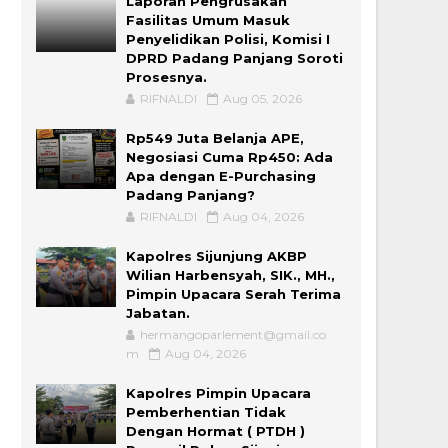
Laporan Pengrusakan
Fasilitas Umum Masuk
Penyelidikan Polisi, Komisi I
DPRD Padang Panjang Soroti
Prosesnya.
RIFNALDI
Aug 05, 2026
Rp549 Juta Belanja APE,
Negosiasi Cuma Rp450: Ada
Apa dengan E-Purchasing
Padang Panjang?
RIFNALDI
Aug 04, 2026
Kapolres Sijunjung AKBP
Wilian Harbensyah, SIK., MH.,
Pimpin Upacara Serah Terima
Jabatan.
hermangoparlement@gmail.co
m
Aug 04, 2026
Kapolres Pimpin Upacara
Pemberhentian Tidak
Dengan Hormat ( PTDH )