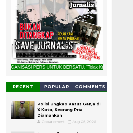
PERS UNTUK BERSATU. "Tolak Kriminalisasi Jurnalis, Rekan K
RECENT
POPULAR
COMMENTS
Polisi Ungkap Kasus Ganja di
X Koto, Seorang Pria
Diamankan
Goparlement
Aug 05, 2026