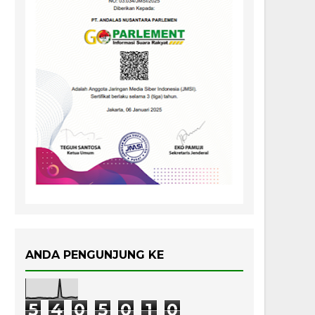
ANDA PENGUNJUNG KE
5
4
0
5
0
1
0