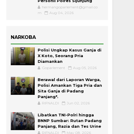
Personil Polres Sijunjung
hermangoparlement@gmail.co
m
Aug 04, 2026
NARKOBA
Polisi Ungkap Kasus Ganja di
X Koto, Seorang Pria
Diamankan
Goparlement
Aug 05, 2026
Berawal dari Laporan Warga,
Polisi Amankan Tiga Pria dan
Sita Ganja di Padang
Panjang".
RIFNALDI
Jun 02, 2026
Libatkan TNI-Polri hingga
BNNP Sumbar: Rutan Padang
Panjang, Razia dan Tes Urine
RIFNALDI
May 08, 2026