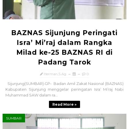
BAZNAS Sijunjung Peringati
Isra’ Mi’raj dalam Rangka
Milad ke-25 BAZNAS RI di
Padang Tarok
Herman,S.Ag
0
Sijunjung(SUMBAR).GP- Badan Amil Zakat Nasional (BAZNAS)
Kabupaten Sijunjung menggelar peringatan Isra’ Mi’raj Nabi
Muhammad SAW dalam ra...
Read More »
SUMBAR