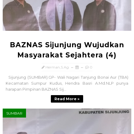
BAZNAS Sijunjung Wujudkan
Masyarakat Sejahtera (4)
Herman,S.Ag
0
Sijunjung (SUMBAR).GP- Wali Nagari Tanjung Bonai Aur (TBA)
Kecamatan Sumpur Kudus, Hendra Basri A.Md.NLP punya
harapan Pimpinan BAZNAS Sij...
Read More »
SUMBAR