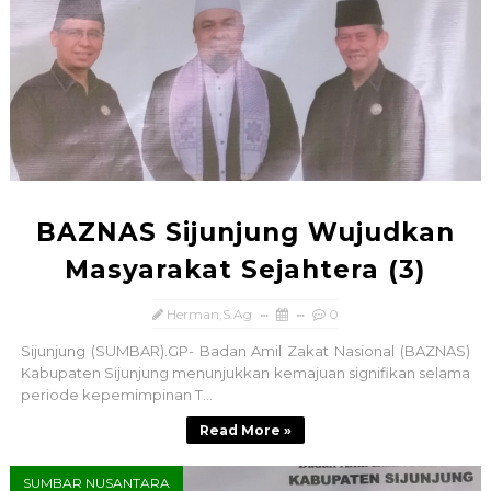
BAZNAS Sijunjung Wujudkan
Masyarakat Sejahtera (3)
Herman,S.Ag
0
Sijunjung (SUMBAR).GP- Badan Amil Zakat Nasional (BAZNAS)
Kabupaten Sijunjung menunjukkan kemajuan signifikan selama
periode kepemimpinan T...
Read More »
SUMBAR NUSANTARA