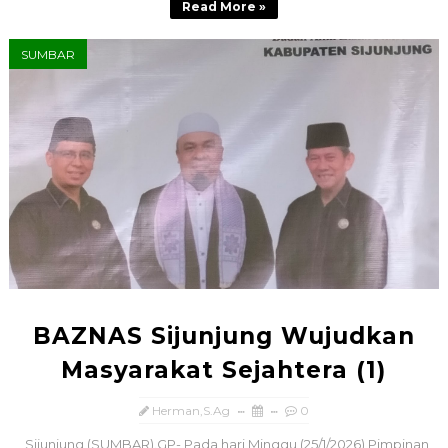
Read More »
SUMBAR
BAZNAS Sijunjung Wujudkan
Masyarakat Sejahtera (1)
Herman,S.Ag
0
Sijunjung (SUMBAR).GP- Pada hari Minggu (25/1/2026) Pimpinan