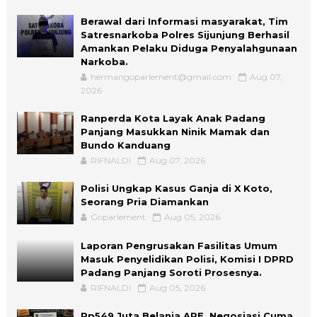
Berawal dari Informasi masyarakat, Tim
Satresnarkoba Polres Sijunjung Berhasil
Amankan Pelaku Diduga Penyalahgunaan
Narkoba.
hermangoparlement@gmail.com
Aug 07,
2026
Ranperda Kota Layak Anak Padang
Panjang Masukkan Ninik Mamak dan
Bundo Kanduang
RIFNALDI
Aug 07, 2026
Polisi Ungkap Kasus Ganja di X Koto,
Seorang Pria Diamankan
Goparlement
Aug 05, 2026
Laporan Pengrusakan Fasilitas Umum
Masuk Penyelidikan Polisi, Komisi I DPRD
Padang Panjang Soroti Prosesnya.
RIFNALDI
Aug 05, 2026
Rp549 Juta Belanja APE, Negosiasi Cuma