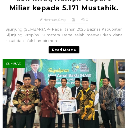
Miliar kepada 5.171 Mustahik.
Herman,S.Ag
0
Sijunjung (SUMBAR).GP- Pada tahun 2025 Baznas Kabupaten
Sijunjung Propinsi Sumatera Barat telah menyalurkan dana
zakat dan infak hampir men...
Read More »
SUMBAR