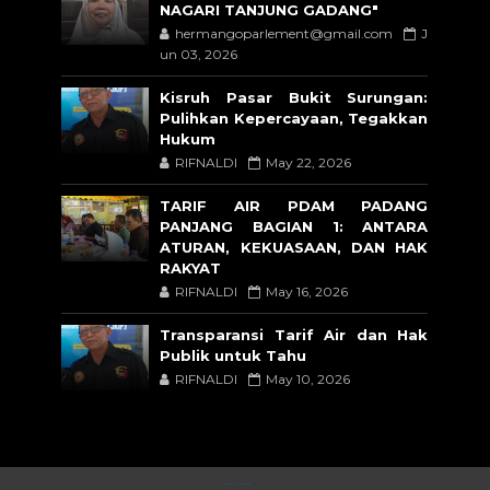
NAGARI TANJUNG GADANG"
hermangoparlement@gmail.com
J
un 03, 2026
Kisruh Pasar Bukit Surungan:
Pulihkan Kepercayaan, Tegakkan
Hukum
RIFNALDI
May 22, 2026
TARIF AIR PDAM PADANG
PANJANG BAGIAN 1: ANTARA
ATURAN, KEKUASAAN, DAN HAK
RAKYAT
RIFNALDI
May 16, 2026
Transparansi Tarif Air dan Hak
Publik untuk Tahu
RIFNALDI
May 10, 2026
CRAFTED WITH
BY
TEMPLATESYARD
| DISTRIBUTED BY
BLOGSPOT