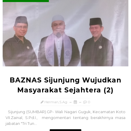
BAZNAS Sijunjung Wujudkan
Masyarakat Sejahtera (2)
Herman,S.Ag
0
Sijunjung (SUMBAR).GP- Wali Nagari Guguk, Kecamatan Koto
VII.Zainal, S.Pd.I., mengomentari tentang berakhirnya masa
jabatan "Tri Tun...