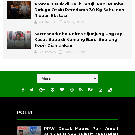
Aroma Busuk di Balik Jeruji: Napi Rumbai
Diduga Otaki Peredaran 30 Kg Sabu dan
Ribuan Ekstasi
RIFNALDI
Apr 17, 2026
Satresnarkoba Polres Sijunjung Ungkap
Kasus Sabu di Kamang Baru, Seorang
Sopir Diamankan
Unknown
Feb 26, 2026
POLRI
PPWI Desak Mabes Polri Ambil
Alih Kasus SPPD Fiktif DPRD Riau