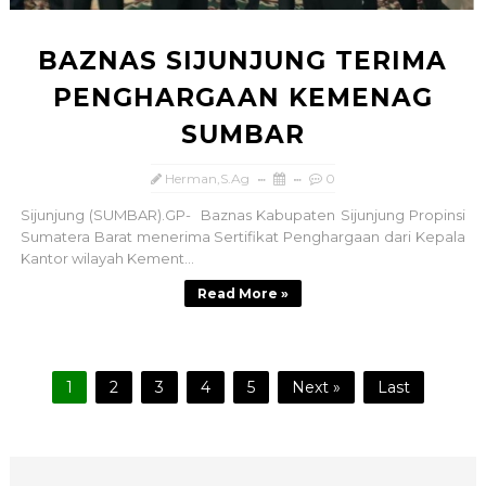
BAZNAS SIJUNJUNG TERIMA
PENGHARGAAN KEMENAG
SUMBAR
Herman,S.Ag
0
Sijunjung (SUMBAR).GP- Baznas Kabupaten Sijunjung Propinsi
Sumatera Barat menerima Sertifikat Penghargaan dari Kepala
Kantor wilayah Kement...
Read More »
1
2
3
4
5
Next »
Last