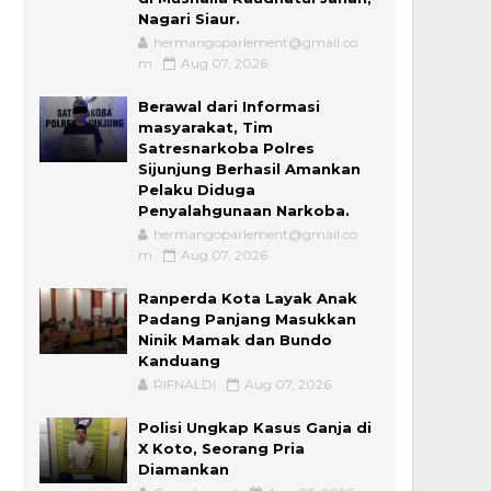
Nagari Siaur.
hermangoparlement@gmail.co
m
Aug 07, 2026
Berawal dari Informasi
masyarakat, Tim
Satresnarkoba Polres
Sijunjung Berhasil Amankan
Pelaku Diduga
Penyalahgunaan Narkoba.
hermangoparlement@gmail.co
m
Aug 07, 2026
Ranperda Kota Layak Anak
Padang Panjang Masukkan
Ninik Mamak dan Bundo
Kanduang
RIFNALDI
Aug 07, 2026
Polisi Ungkap Kasus Ganja di
X Koto, Seorang Pria
Diamankan