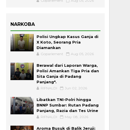
Goparlement
Aug 05, 2026
NARKOBA
Polisi Ungkap Kasus Ganja di
X Koto, Seorang Pria
Diamankan
Goparlement
Aug 05, 2026
Berawal dari Laporan Warga,
Polisi Amankan Tiga Pria dan
Sita Ganja di Padang
Panjang".
RIFNALDI
Jun 02, 2026
Libatkan TNI-Polri hingga
BNNP Sumbar: Rutan Padang
Panjang, Razia dan Tes Urine
RIFNALDI
May 08, 2026
Aroma Busuk di Balik Jeruji: