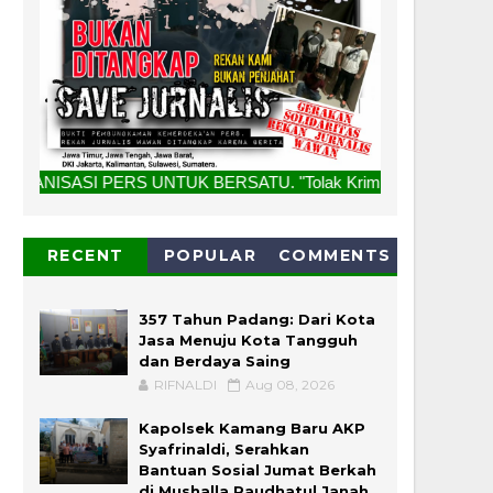
RS UNTUK BERSATU. "Tolak Kriminalisasi Jurnalis, Rekan Kami
RECENT
POPULAR
COMMENTS
357 Tahun Padang: Dari Kota
Jasa Menuju Kota Tangguh
dan Berdaya Saing
RIFNALDI
Aug 08, 2026
Kapolsek Kamang Baru AKP
Syafrinaldi, Serahkan
Bantuan Sosial Jumat Berkah
di Mushalla Raudhatul Janah,