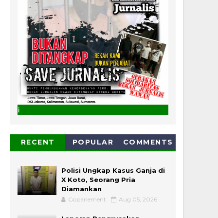
SERUAN LEMBAGA & ORG
RECENT
POPULAR
COMMENTS
Polisi Ungkap Kasus Ganja di
X Koto, Seorang Pria
Diamankan
Goparlement
Aug 05, 2026