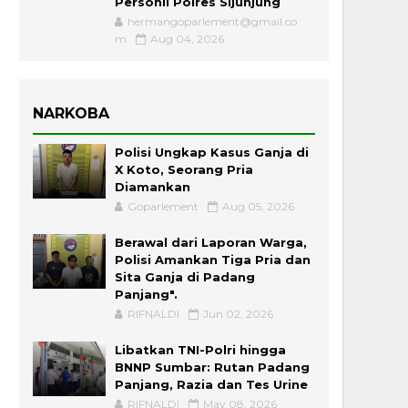
Personil Polres Sijunjung
hermangoparlement@gmail.co
m
Aug 04, 2026
NARKOBA
Polisi Ungkap Kasus Ganja di
X Koto, Seorang Pria
Diamankan
Goparlement
Aug 05, 2026
Berawal dari Laporan Warga,
Polisi Amankan Tiga Pria dan
Sita Ganja di Padang
Panjang".
RIFNALDI
Jun 02, 2026
Libatkan TNI-Polri hingga
BNNP Sumbar: Rutan Padang
Panjang, Razia dan Tes Urine
RIFNALDI
May 08, 2026