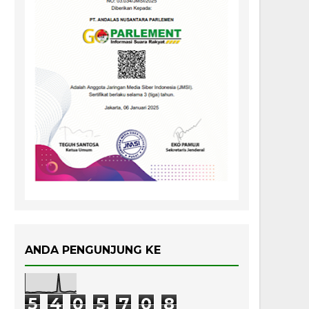
ANDA PENGUNJUNG KE
5
4
0
5
7
0
8