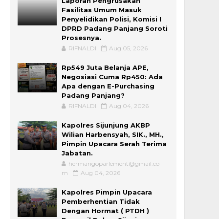
Laporan Pengrusakan
Fasilitas Umum Masuk
Penyelidikan Polisi, Komisi I
DPRD Padang Panjang Soroti
Prosesnya.
RIFNALDI
Aug 05, 2026
Rp549 Juta Belanja APE,
Negosiasi Cuma Rp450: Ada
Apa dengan E-Purchasing
Padang Panjang?
RIFNALDI
Aug 04, 2026
Kapolres Sijunjung AKBP
Wilian Harbensyah, SIK., MH.,
Pimpin Upacara Serah Terima
Jabatan.
hermangoparlement@gmail.co
m
Aug 04, 2026
Kapolres Pimpin Upacara
Pemberhentian Tidak
Dengan Hormat ( PTDH )